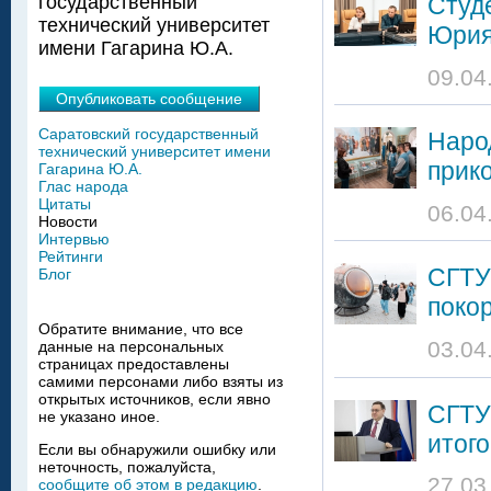
Студ
государственный
технический университет
Юрия
имени Гагарина Ю.А.
09.04
Опубликовать сообщение
Саратовский государственный
Наро
технический университет имени
прик
Гагарина Ю.А.
Глас народа
Цитаты
06.04
Новости
Интервью
Рейтинги
СГТУ
Блог
поко
Обратите внимание, что все
03.04
данные на персональных
страницах предоставлены
самими персонами либо взяты из
открытых источников, если явно
СГТУ 
не указано иное.
итог
Если вы обнаружили ошибку или
неточность, пожалуйста,
27.03
сообщите об этом в редакцию
.