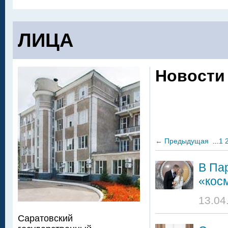
ЛИЦА
Новости
←
Предыдущая
...
1
В Па
«кос
13.04
Саратовский