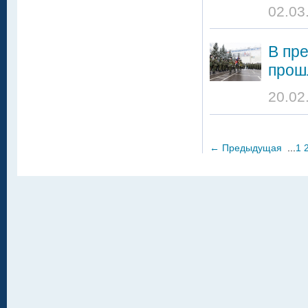
02.03
В пр
прош
20.02
←
Предыдущая
...
1