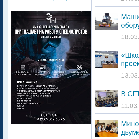
Маши
обор
18.03
«Шко
проек
13.03
В СГ
11.03
Мино
двум