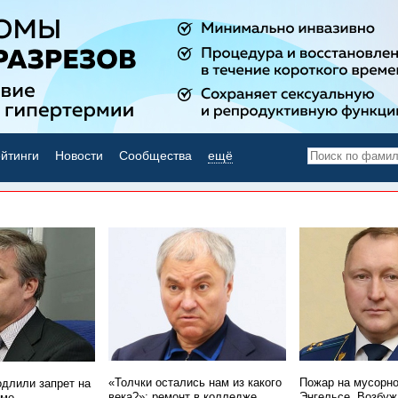
йтинги
Новости
Сообщества
ещё
НОВОСТИ ДНЯ
«Толчки остались нам из какого
Пожар на мусорно
одлили запрет на
века?»: ремонт в колледже
Энгельсе. Возбуж
имо