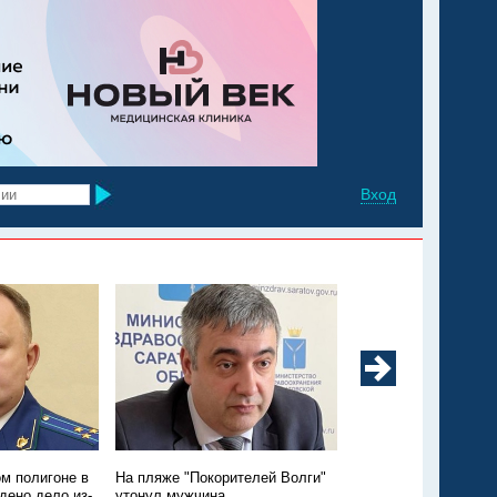
Вход
м полигоне в
На пляже "Покорителей Волги"
Утопление годовалой
дено дело из-
утонул мужчина
Энгельсском районе: