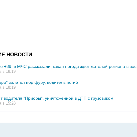
ИЕ НОВОСТИ
до +39: в МЧС рассказали, какая погода ждет жителей региона в во
а в 18:19
ери" залетел под фуру, водитель погиб
а в 18:19
т водителя "Приоры", уничтоженной в ДТП с грузовиком
а в 15:28