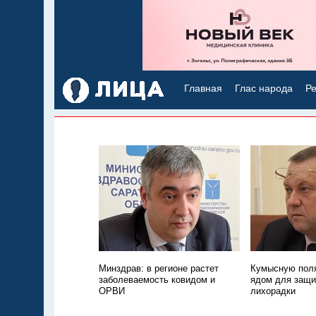
Главная
Глас народа
Ре
Минздрав: в регионе растет
Кумысную поля
заболеваемость ковидом и
ядом для защи
ОРВИ
лихорадки