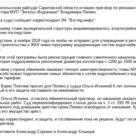
Энгельсском райсуде Саратовской области оглашен приговор по резонан
ктора МУП "Энгельс-Водоканал" Владимира Попеко.
ла суда сообщает корреспондент ИА "Взгляд-инфо".
шему главе муниципальной структуры инкриминировалось злоупотребл
кие последствия.
дствия, в ноябре 2018 года он якобы не отправил для утверждения в рег
строительства и ЖКХ инвестпрограмму модернизации систем водоснабж
.
тов этой программы была реконструкция главного самотечного канализа
оторая подразумевала увеличение диаметра коллектора с 1200 до 1500 м
тивов сторона обвинения называет личную заинтересованность главы М
особствовал подключению новых абонентов к сетям водоснабжения и во
м тарифам.
 Борис Плетнев просил для Попеко у судьи Ольги Игониной 6 лет колон
й и его защита настаивали на невиновности.
 Ольга Игонина огласила обвинительный приговор, но наказание оказало
ьных работ. Суд переквалифицировал статью дела на ч. 1 ст. 293 УК (ха
енного под домашним арестом срока Попеко освободили от наказания. К
 его имущество арест.
наш корреспондент, и защита, и гособвинение пока не решили, будут ли 
риговор.
отовили Александр Сорокин и Александр Хлынцов