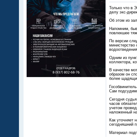
Только что в 
делу экс-дире
Об этом из за
Напомним, быв
повлекшее тяж
По версии сле
министерство 
водоотведения
Одним из пунк
коллектора, к
В качестве мо
образом он сп
более щадящи
Гособвинитель
Сам подсудимы
Сегодня судья
часов обязател
учетом провед
наложенный на
Как уточняет 
сегодняшний п
Материал подг