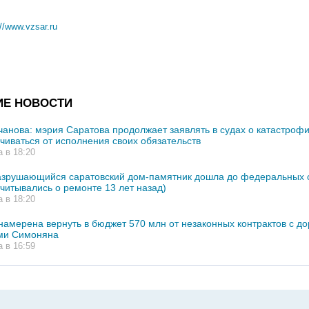
://www.vzsar.ru
ИЕ НОВОСТИ
чанова: мэрия Саратова продолжает заявлять в судах о катастрофи
ачиваться от исполнения своих обязательств
а в 18:20
азрушающийся саратовский дом-памятник дошла до федеральных 
тчитывались о ремонте 13 лет назад)
а в 18:20
намерена вернуть в бюджет 570 млн от незаконных контрактов с 
ми Симоняна
а в 16:59