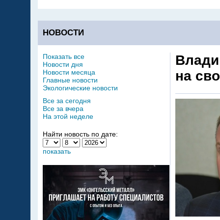
НОВОСТИ
Показать все
Влади
Новости дня
Новости месяца
на св
Главные новости
Экологические новости
Все за сегодня
Все за вчера
На этой неделе
Найти новость по дате:
показать