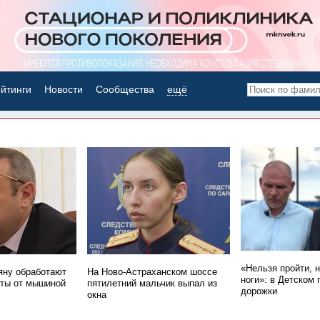
йтинги
Новости
Сообщества
ещё
НОВОСТИ ДНЯ
«Нельзя пройти, 
ну обработают
На Ново-Астраханском шоссе
ноги»: в Детском 
ты от мышиной
пятилетний мальчик выпал из
дорожки
окна