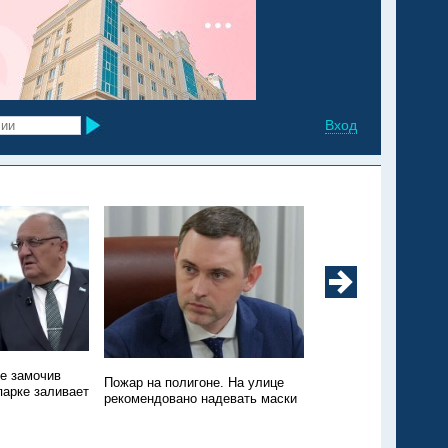
Вход
не замочив
Техники нет, зато пт
Пожар на полигоне. На улице
парке заливает
Пожар на свалке в Э
рекомендовано надевать маски
никто не тушит