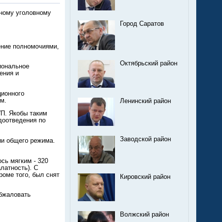
сному уголовному
Город Саратов
ение полномочиями,
Октябрьский район
иональное
ения и
ционного
м.
Ленинский район
УП. Якобы таким
доотведения по
Заводской район
ии общего режима.
сь мягким - 320
латность). С
роме того, был снят
Кировский район
обжаловать
Волжский район