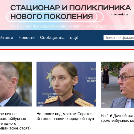
йтинги
Новости
Сообщества
ещё
НОВОСТИ ДНЯ
ас пик не
На пляже под мостом Саратов-
На 1-й Дачной ос
троллейбусные
Энгельс нашли очередной труп
троллейбусных м
е одного
мваи тоже стоят)