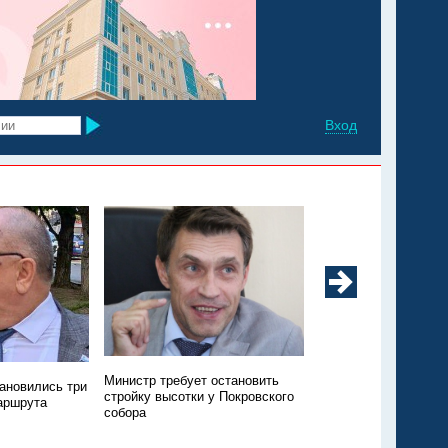
Вход
Министр требует остановить
К открытию готовят 
тановились три
стройку высотки у Покровского
реконструированный
аршрута
собора
Ботанического сада