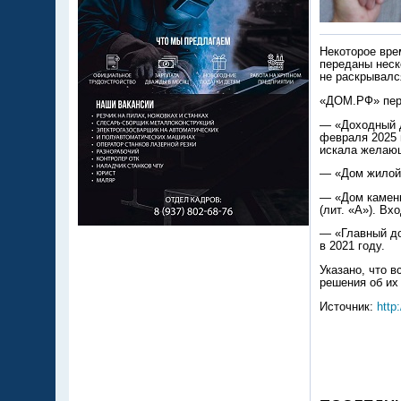
Некоторое вре
переданы неск
не раскрывался
«ДОМ.РФ» пере
— «Доходный д
февраля 2025 
искала желающ
— «Дом жилой»
— «Дом каменн
(лит. «А»). В
— «Главный до
в 2021 году.
Указано, что 
решения об их
Источник:
http: