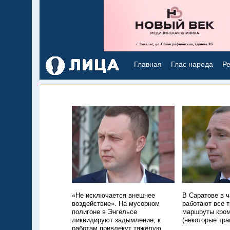
Главная
Глас народа
Ре
«Не исключается внешнее
В Саратове в ч
воздействие». На мусорном
работают все 
полигоне в Энгельсе
маршруты кром
ликвидируют задымление, к
(некоторые тра
работам привлекут тяжёлую