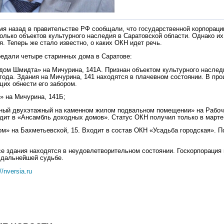
мя назад в правительстве РФ сообщали, что государственной корпора
олько объектов культурного наследия в Саратовской области. Однако их
. Теперь же стало известно, о каких ОКН идет речь.
дали четыре старинных дома в Саратове:
ом Шмидта» на Мичурина, 141А. Признан объектом культурного наслед
года. Здания на Мичурина, 141 находятся в плачевном состоянии. В пр
их обнести его забором.
 на Мичурина, 141Б;
ый двухэтажный на каменном жилом подвальном помещении» на Рабочей
ходит в «Ансамбль доходных домов». Статус ОКН получил только в марте
м» на Бахметьевской, 15. Входит в состав ОКН «Усадьба городская». 
все здания находятся в неудовлетворительном состоянии. Госкорпорация 
 дальнейшей судьбе.
//nversia.ru