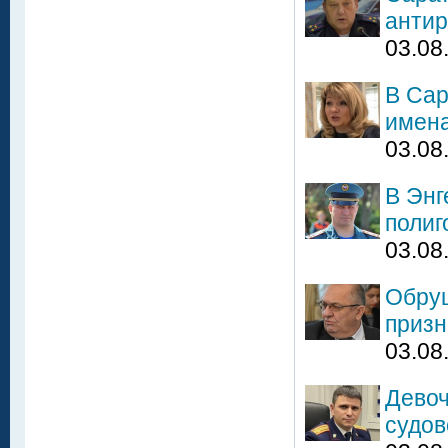
антир
03.08
В Сар
имен
03.08
В Энг
полиг
03.08
Обруш
призн
03.08
Девоч
судов