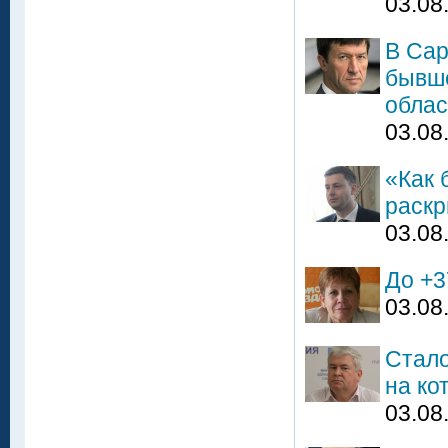
03.08
В Сар
бывше
облас
03.08
«Как 
раскр
03.08
До +3
03.08
Стало
на ко
03.08