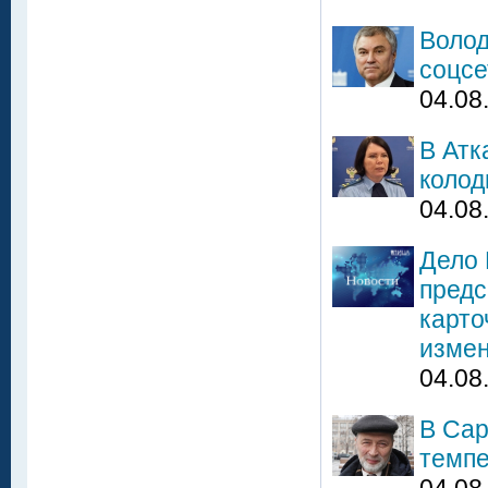
Волод
соцсе
04.08
В Атк
колод
04.08
Дело 
предс
карто
изме
04.08
В Сар
темпе