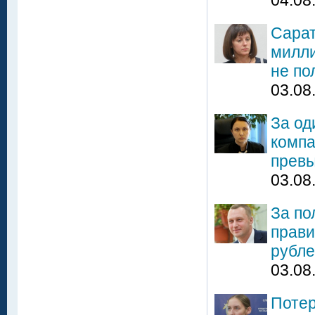
04.08
Сарат
милли
не по
03.08
За од
компа
превы
03.08
За по
прави
рубл
03.08
Потер