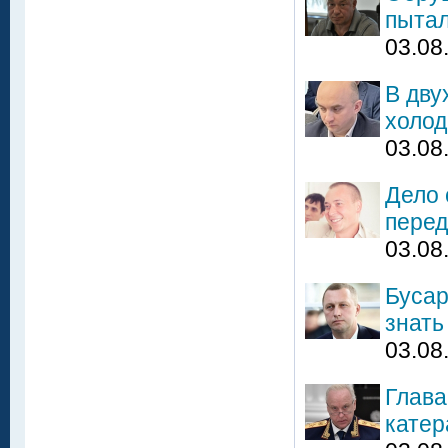
пытал
03.08
В дву
холод
03.08
Дело 
перед
03.08
Бусар
знать
03.08
Глава
катер