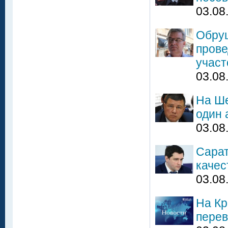
03.08
Обруш
прове
участ
03.08
На Ше
один 
03.08
Сарат
качес
03.08
На Кр
перев