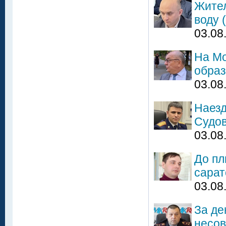
Жител
воду 
03.08
На Мо
образ
03.08
Наезд
Судов
03.08
До пл
сарат
03.08
За де
несов