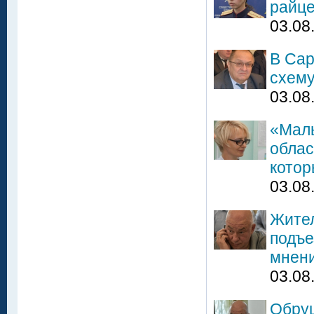
райце
03.08
В Сар
схему
03.08
«Маль
облас
котор
03.08
Жител
подъе
мнени
03.08
Обруш