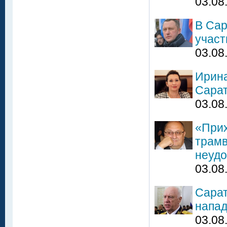
03.08
В Сар
участ
03.08
Ирина
Сарат
03.08
«Прих
трамв
неудо
03.08
Сарат
напад
03.08