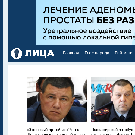
Главная
Глас народа
Рейтинги
«Это новый арт-объект?»: на
Пассажирский автобус
Шелковичной встали работы по
столкнулся с фурой. Е