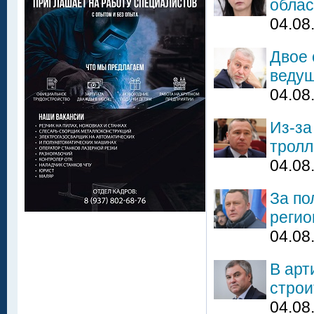
облас
04.08
Двое 
ведущ
04.08
Из-за
трол
04.08
За по
регио
04.08
В арт
строи
04.08