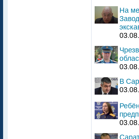
На ме
Завод
экска
03.08
Чрезв
облас
03.08
В Сар
03.08
Ребён
пред
03.08
Сарат