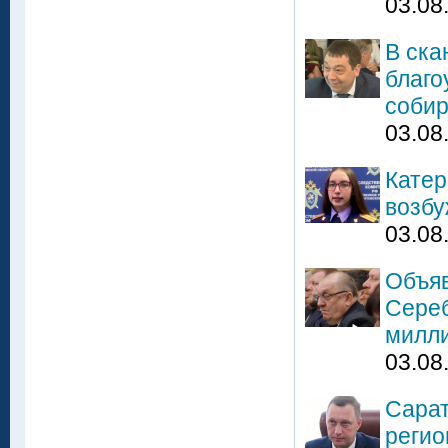
03.08
В ска
благо
собир
03.08
Катер
возбу
03.08
Объяв
Сереб
милли
03.08
Сарат
регио