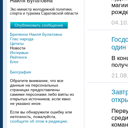
Наиля Булатовна
магии
Экс-министр молодежной политики,
рожде
спорта и туризма Саратовской области
04.10
Опубликовать сообщение
Бриленок Наиля Булатовна
Госд
Глас народа
Цитаты
один
Новости
Интервью
В кон
Рейтинги
Блог
получ
Биография
21.08
Обратите внимание, что все
данные на персональных
страницах предоставлены
Завт
самими персонами либо взяты из
откр
открытых источников, если явно
не указано иное.
Перву
Если вы обнаружили ошибку или
среди
неточность, пожалуйста,
сообщите об этом в редакцию
.
коман