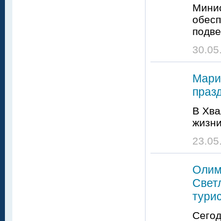
Минис
обесп
подве
30.05
Мари
праз
В Хва
жизн
23.05
Олим
Свет
тури
Сегод