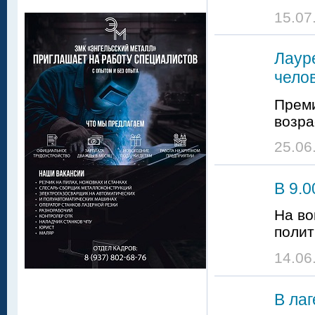
15.07
Лаур
чело
Преми
возра
25.06
В 9.
На во
полит
14.06
В лаг