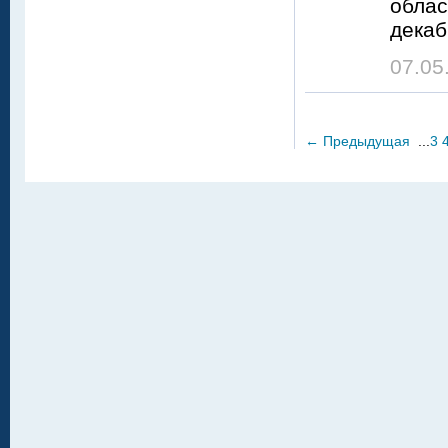
облас
декаб
07.05
←
Предыдущая
...
3