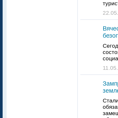
турис
22.05
Вяче
безо
Сегод
состо
социа
11.05
Замп
земл
Стали
обяза
заме