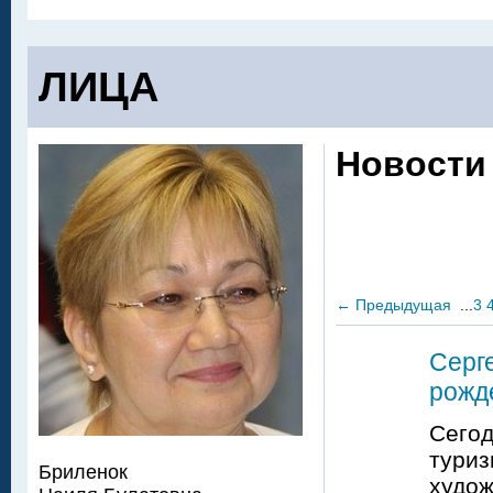
ЛИЦА
Новости
←
Предыдущая
...
3
Серг
рожд
Сегод
туриз
Бриленок
худож