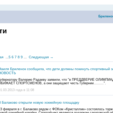
Брилено
ти
ая
...
5
6
7
8
9
...
Следующая
→
Наиля Бриленок сообщила, что дети должны покинуть спортивный
НОВОСТЬ
Губернатору Валерию Радаеву заявили, что "в ПРЕДДВЕРИЕ ОЛИМПИ
ОБИЖАЕТ СПОРТСМЕНОВ, а они защищают честь Губернии..........".
01.03.2013 года в 11:08
В Балаково открыли новую хоккейную площадку
23 февраля в г. Балаково рядом с ФОКом «Кристаллик» состоялось торж
новой хоккейной коробки. Спортобъект является подарком саратовской о