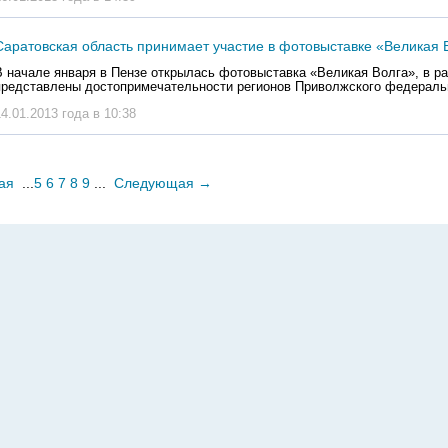
Саратовская область принимает участие в фотовыставке «Великая 
В начале января в Пензе открылась фотовыставка «Великая Волга», в ра
представлены достопримечательности регионов Приволжского федеральн
14.01.2013 года в 10:38
ая
...
5
6
7
8
9
...
Следующая
→