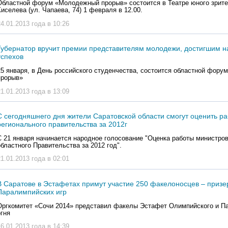
Областной форум «Молодежный прорыв» состоится в Театре юного зрите
Киселева (ул. Чапаева, 74) 1 февраля в 12.00.
24.01.2013 года в 10:26
Губернатор вручит премии представителям молодежи, достигшим 
успехов
25 января, в День российского студенчества, состоится областной фор
прорыв»
21.01.2013 года в 13:09
С сегодняшнего дня жители Саратовской области смогут оценить р
регионального правительства за 2012г
С 21 января начинается народное голосование "Оценка работы министро
областного Правительства за 2012 год".
21.01.2013 года в 02:01
В Саратове в Эстафетах примут участие 250 факелоносцев – приз
Паралимпийских игр
Оргкомитет «Сочи 2014» представил факелы Эстафет Олимпийского и П
огня
16.01.2013 года в 14:39