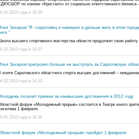
СДЮСШОР по хоккею «Кристалл» от социально ответственного бизнеса 
26.02.2013 года в 10:39
Илья Захаров:"Я –саратовец и намерен и дальше жить в этом городе
него "
Школа высшего спортивного мастерства области продолжит свою работу
05.02.2013 года в 16:07
Илья Захаров пригрозил больше не выступать за Саратовскую обла
В элите Саратовского областного спорта высших достижений – нежданная
04.02.2013 года в 14:10
Молодежь получит премии за наивысшие достижения в 2012 году
Областной форум «Молодежный прорыв» состоится в Театре юного зрите
Киселева 1 февраля.
30.01.2013 года в 10:36
Областной форум «Молодежный прорыв» пройдет 1 февраля