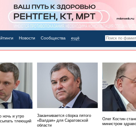
йтинги
Новости
Сообщества
ещё
НОВОСТИ ДНЯ
Заканчивается сборка пятого
 ночь и утро
Олег Костин стан
«Валдая» для Саратовской
асыпать тлеющий
министром здрав
области