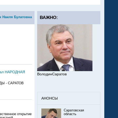
к Наиля Булатовна
ВАЖНО:
 зал НАРОДНАЯ
ВолодинСаратов
АДЫ - САРАТОВ
АНОНСЫ
Саратовская
ественное открытие
область
бластной