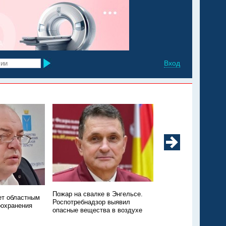
Вход
Минздрав: в регионе
Пожар на свалке в Энгельсе.
ет областным
заболеваемость ков
Роспотребнадзор выявил
оохранения
ОРВИ
опасные вещества в воздухе