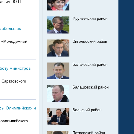
ля им. Ю.П.
Фрунзенский район
наибольших
ум «Молодежный
Энгельсский район
Балаковский район
аботу министров
в Саратовского
Балашовский район
еры Олимпийских и
Вольский район
аралимпийского
Петровский район