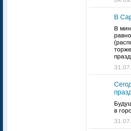
В Са
В мин
равно
(расп
торже
празд
31.07
Сего
празд
Будущ
в гор
31.07