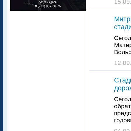
15.09
Митр
стад
Сегод
Матер
Вольс
12.09
Стад
доро
Сегод
обрат
предс
годов
04.09