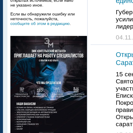
един
открытых источников, если явно
не указано иное.
Губер
Если вы обнаружили ошибку или
усили
неточность, пожалуйста,
сообщите об этом в редакцию
.
лидер
04.11
Откр
Сара
15 се
Свято
участ
Еписк
Покро
прави
Откры
сарат