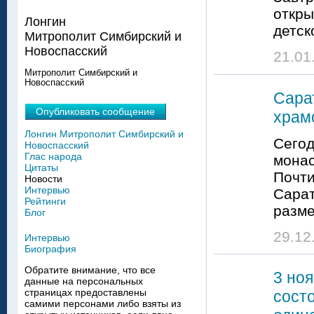
откры
Лонгин
детск
Митрополит Симбирский и
Новоспасский
21.01
Митрополит Симбирский и
Новоспасский
Сара
Опубликовать сообщение
храмо
Лонгин Митрополит Симбирский и
Сегод
Новоспасский
Глас народа
монас
Цитаты
Почти
Новости
Интервью
Сарат
Рейтинги
разме
Блог
29.12
Интервью
Биография
Обратите внимание, что все
3 но
данные на персональных
страницах предоставлены
сост
самими персонами либо взяты из