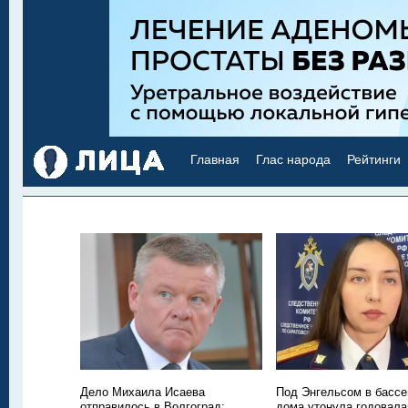
Главная
Глас народа
Рейтинги
Дело Михаила Исаева
Под Энгельсом в бассе
отправилось в Волгоград:
дома утонула годовала