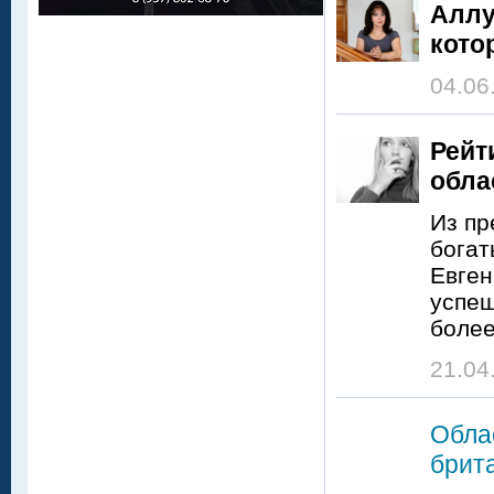
Аллу
кото
04.06
Рейт
обла
Из пр
богат
Евген
успеш
более
21.04
Обла
брит