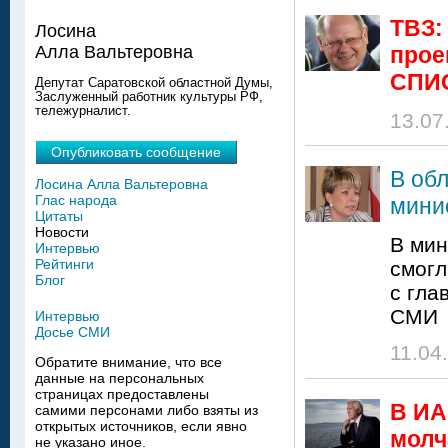
ТВЗ:
Лосина
прое
Алла Вальтеровна
СПИ
Депутат Саратовской областной Думы,
Заслуженный работник культуры РФ,
тележурналист.
13.07
Опубликовать сообщение
В обл
Лосина Алла Вальтеровна
Глас народа
мини
Цитаты
Новости
В мин
Интервью
Рейтинги
смогл
Блог
с гла
СМИ
Интервью
Досье СМИ
11.04
Обратите внимание, что все
данные на персональных
страницах предоставлены
В ИА
самими персонами либо взяты из
открытых источников, если явно
молч
не указано иное.