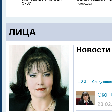
ОРВИ
лихорадки
ЛИЦА
Новости
1
2
3
...
Следующа
Скон
23.02