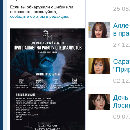
Если вы обнаружили ошибку или
25.08
неточность, пожалуйста,
сообщите об этом в редакцию
.
Алле
в пра
27.12
Сара
"При
02.12
Дочь
Лоси
09.07