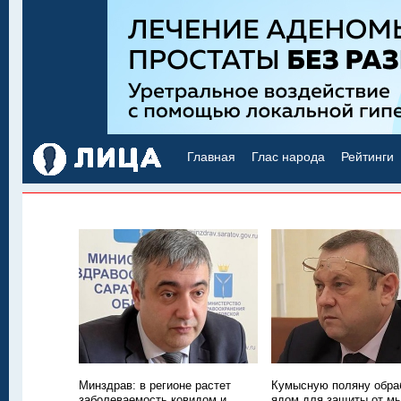
Главная
Глас народа
Рейтинги
Минздрав: в регионе растет
Кумысную поляну обра
заболеваемость ковидом и
ядом для защиты от м