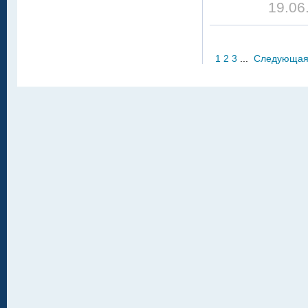
19.06
1
2
3
...
Следующа