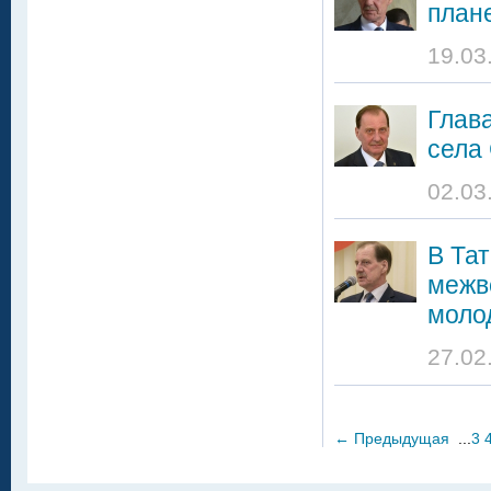
план
19.03
Глав
села
02.03
В Та
межв
моло
27.02
←
Предыдущая
...
3