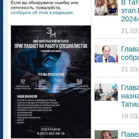
В Та
Если вы обнаружили ошибку или
неточность, пожалуйста,
этап 
сообщите об этом в редакцию
.
2024
21.03
Глав
собр
21.03
Глав
назн
Тати
19.03
Паве