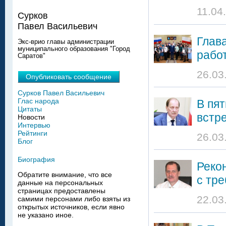
11.04
Сурков
Павел Васильевич
Глав
Экс-врио главы администрации
муниципального образования "Город
рабо
Саратов"
26.03
Опубликовать сообщение
Сурков Павел Васильевич
Глас народа
В пя
Цитаты
встр
Новости
Интервью
Рейтинги
26.03
Блог
Биография
Реко
Обратите внимание, что все
с тр
данные на персональных
страницах предоставлены
22.03
самими персонами либо взяты из
открытых источников, если явно
не указано иное.