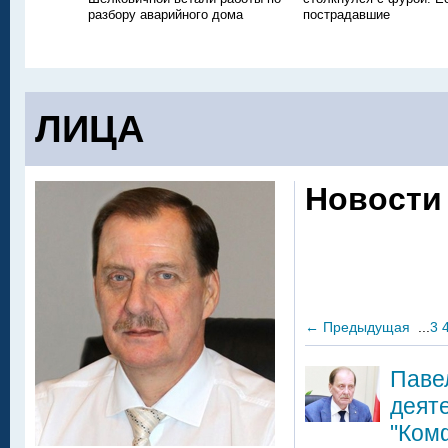
разбору аварийного дома
пострадавшие
ЛИЦА
Новости
←
Предыдущая
...
3
Паве
деят
"Ком