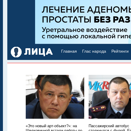
Главная
Глас народа
Рейтинги
«Это новый арт-объект?»: на
Пассажирский автобус
Шелковичной встали работы по
столкнулся с фурой. Е