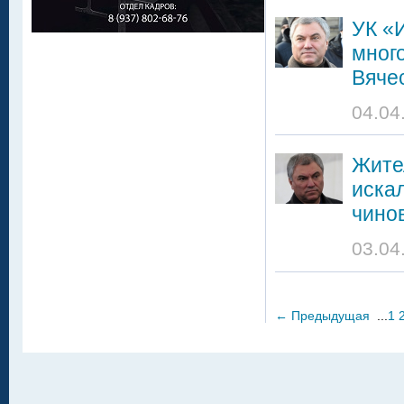
УК «
мног
Вяче
04.04
Жите
иска
чино
03.04
←
Предыдущая
...
1