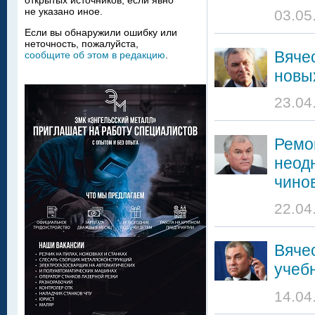
открытых источников, если явно
не указано иное.
03.05
Если вы обнаружили ошибку или
неточность, пожалуйста,
Вяче
сообщите об этом в редакцию
.
новы
23.04
Ремо
неод
чино
22.04
Вяче
учебн
14.04