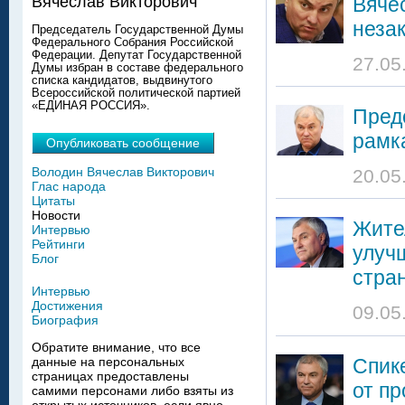
Вяче
Вячеслав Викторович
неза
Председатель Государственной Думы
Федерального Собрания Российской
Федерации. Депутат Государственной
27.05
Думы избран в составе федерального
списка кандидатов, выдвинутого
Всероссийской политической партией
«ЕДИНАЯ РОССИЯ».
Пред
рамк
Опубликовать сообщение
Володин Вячеслав Викторович
20.05
Глас народа
Цитаты
Новости
Жите
Интервью
Рейтинги
улуч
Блог
стра
Интервью
Достижения
09.05
Биография
Обратите внимание, что все
Спик
данные на персональных
страницах предоставлены
от п
самими персонами либо взяты из