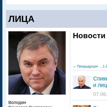
ЛИЦА
Новости
←
Предыдущая
...
1
Спик
и лиц
07.06
Володин