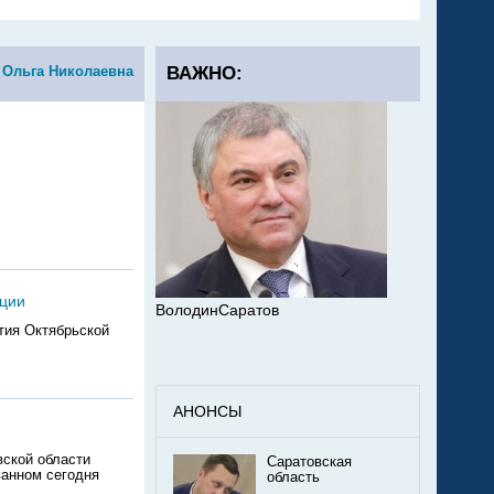
 Ольга Николаевна
ВАЖНО:
юции
ВолодинСаратов
тия Октябрьской
АНОНСЫ
вской области
Саратовская
ванном сегодня
область
.