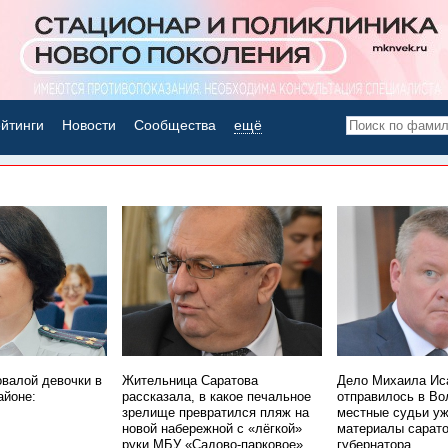
йтинги
Новости
Сообщества
ещё
НОВОСТИ ДНЯ
овалой девочки в
Жительница Саратова
Дело Михаила Ис
айоне:
рассказала, в какое печальное
отправилось в Во
зрелище превратился пляж на
местные судьи уж
новой набережной с «лёгкой»
материалы сарато
руки МБУ «Садово-парковое»
губернатора