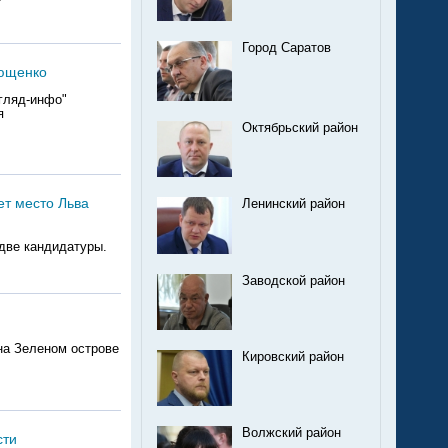
Город Саратов
рющенко
гляд-инфо"
я
Октябрьский район
ет место Льва
Ленинский район
две кандидатуры.
Заводской район
на Зеленом острове
Кировский район
Волжский район
сти