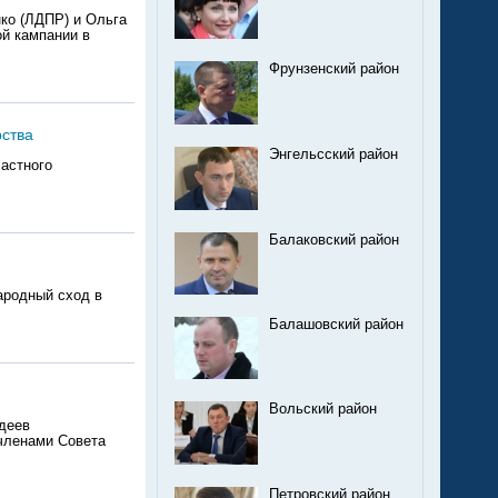
ко (ЛДПР) и Ольга
й кампании в
Фрунзенский район
рства
Энгельсский район
ластного
Балаковский район
ародный сход в
Балашовский район
Вольский район
адеев
 членами Совета
Петровский район