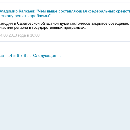
Владимир Капкаев: "Чем выше составляющая федеральных средств
региону решать проблемы"
Сегодня в Саратовской областной думе состоялось закрытое совещание
участию региона в государственных программах.
14.08.2013 года в 16:00
ая
...
4
5
6
7
8
...
Следующая
→