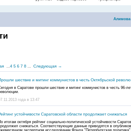
Алимова
ти
ая
...
4
5
6
7
8
...
Следующая
→
Прошли шествие и митинг коммунистов в честь Октябрьской револ
Сегодня в Саратове прошли шествие и митинг коммунистов в честь 96-ле
революции.
07.11.2013 года в 13:47
Рейтинг устойчивости Саратовской области продолжает снижаться
По итогам октября рейтинг социально-политической устойчивости Сарато
продолжил снижаться. Соответствующие данные приводятся в опублико
ежемесячном экспертном исследовании Фонда "Петербургская политика"