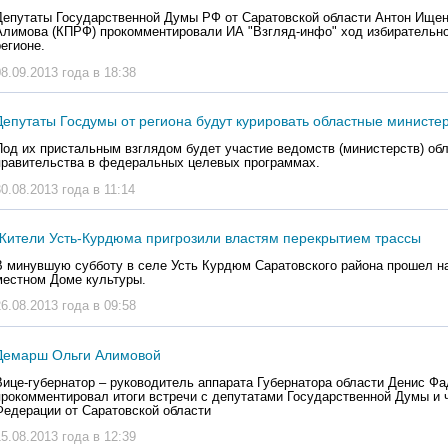
Депутаты Государственной Думы РФ от Саратовской области Антон Ищен
Алимова (КПРФ) прокомментировали ИА "Взгляд-инфо" ход избирательно
регионе.
08.09.2013 года в 18:38
Депутаты Госдумы от региона будут курировать областные министе
Под их пристальным взглядом будет участие ведомств (министерств) об
правительства в федеральных целевых программах.
30.08.2013 года в 11:14
Жители Усть-Курдюма пригрозили властям перекрытием трассы
В минувшую субботу в селе Усть Курдюм Саратовского района прошел н
местном Доме культуры.
26.08.2013 года в 09:58
Демарш Ольги Алимовой
Вице-губернатор – руководитель аппарата Губернатора области Денис Ф
прокомментировал итоги встречи с депутатами Государственной Думы и
Федерации от Саратовской области
15.08.2013 года в 12:39