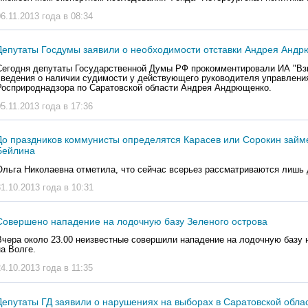
06.11.2013 года в 08:34
Депутаты Госдумы заявили о необходимости отставки Андрея Анд
Сегодня депутаты Государственной Думы РФ прокомментировали ИА "Вз
сведения о наличии судимости у действующего руководителя управлени
Росприроднадзора по Саратовской области Андрея Андрющенко.
05.11.2013 года в 17:36
До праздников коммунисты определятся Карасев или Сорокин займ
Бейлина
Ольга Николаевна отметила, что сейчас всерьез рассматриваются лишь 
31.10.2013 года в 10:31
Совершено нападение на лодочную базу Зеленого острова
Вчера около 23.00 неизвестные совершили нападение на лодочную базу 
на Волге.
24.10.2013 года в 11:35
Депутаты ГД заявили о нарушениях на выборах в Саратовской обла