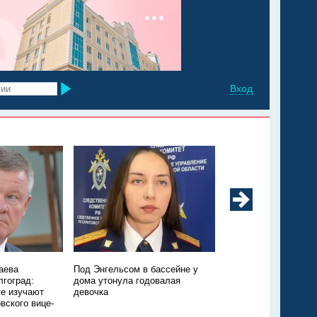
Вход
аева
Под Энгельсом в бассейне у
Из Марксовского рай
лгоград:
дома утонула годовалая
Москву санавиацией
е изучают
девочка
ещё одного ребёнка
вского вице-