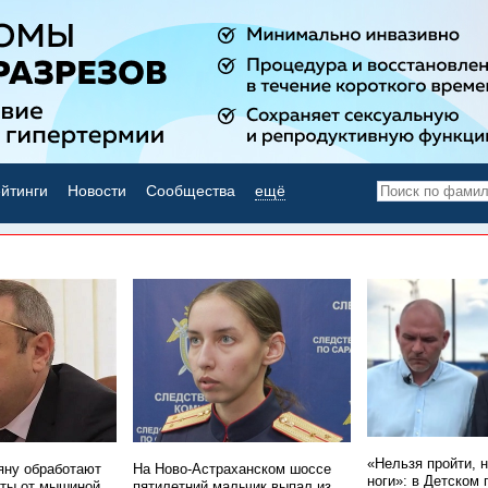
йтинги
Новости
Сообщества
ещё
НОВОСТИ ДНЯ
«Нельзя пройти, 
ну обработают
На Ново-Астраханском шоссе
ноги»: в Детском 
ты от мышиной
пятилетний мальчик выпал из