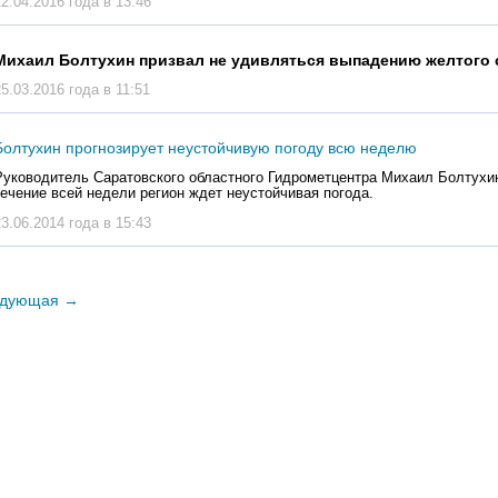
22.04.2016 года в 13:46
Михаил Болтухин призвал не удивляться выпадению желтого 
25.03.2016 года в 11:51
Болтухин прогнозирует неустойчивую погоду всю неделю
Руководитель Саратовского областного Гидрометцентра Михаил Болтухин
течение всей недели регион ждет неустойчивая погода.
23.06.2014 года в 15:43
дующая
→