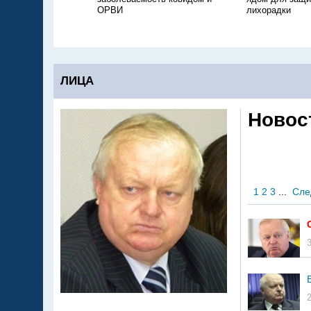
ОРВИ
лихорадки
ЛИЦА
Новос
1
2
3
...
Сле