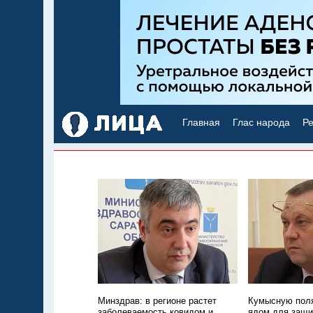
Главная
Глас народа
Ре
Минздрав: в регионе растет
Кумысную поля
заболеваемость ковидом и
ядом для защи