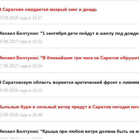
В Саратове ожидается мокрый снег и дождь
15.03.2018 года в 13:17
Михаил Болтухин: "1 сентября дети пойдут в школу под дожде
28.08.2017 года в 10:21
Михаил Болтухин: "В ближайшие три часа на Саратов обрушит
27.06.2017 года в 15:14
В Саратовскую область ворвется арктический фронт с ливням
30.05.2016 года в 19:12
Пыльные бури и сильный ветер придут в Саратов сегодня но
12.05.2016 года в 16:49
Михаил Болтухин: "Крыша при любом ветре должна быть на м