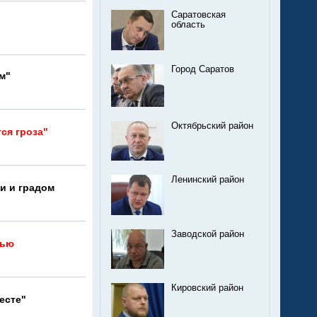
Саратовская
область
Город Саратов
м"
Октябрьский район
ся гроза"
Ленинский район
и и градом
Заводской район
чью
Кировский район
есте"