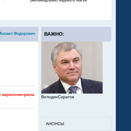
рекомендовано надевать маски
никто не тушит
Михаил Федорович
ВАЖНО:
е акрилонитрила
ВолодинСаратов
АНОНСЫ