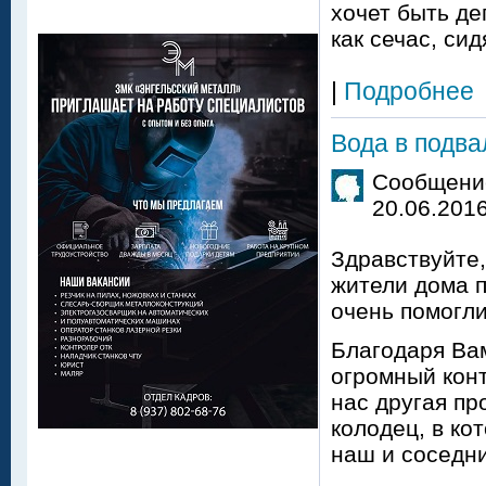
хочет быть де
как сечас, си
|
Подробнее
Вода в подва
Сообщение
20.06.2016
Здравствуйте
жители дома п
очень помогл
Благодаря Вам
огромный конт
нас другая пр
колодец, в ко
наш и соседни