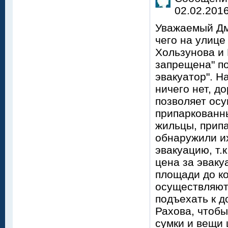
02.02.2016
Уважаемый Дм
чего на улице
Хользунова и 
запрещена" по
эвакуатор". Н
ничего нет, д
позволяет осу
припаркованн
жильцы, припа
обнаружили и
эвакуацию, т.
цена за эвак
площади до ко
осуществляют
подъехать к д
Рахова, чтобы
сумки и вещи 