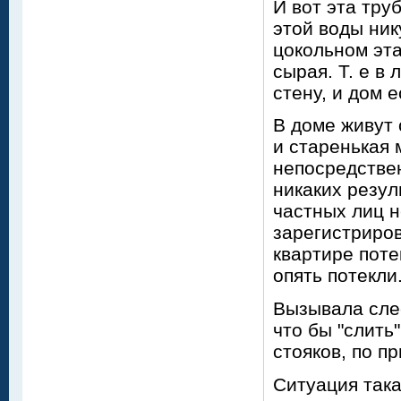
И вот эта тру
этой воды нику
цокольном эта
сырая. Т. е в
стену, и дом 
В доме живут 
и старенькая 
непосредствен
никаких резул
частных лиц н
зарегистриров
квартире поте
опять потекли
Вызывала слес
что бы "слить
стояков, по п
Ситуация така