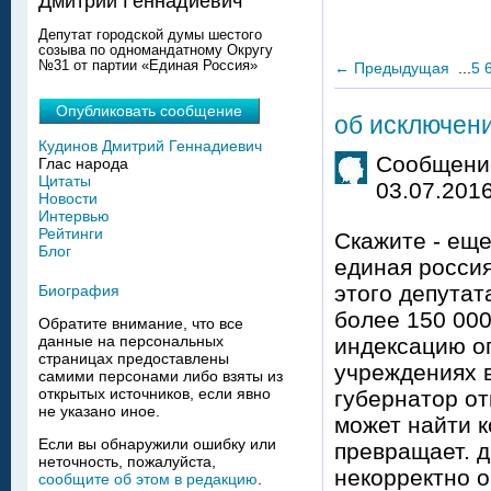
Дмитрий Геннадиевич
Депутат городской думы шестого
созыва по одномандатному Округу
№31 от партии «Единая Россия»
←
Предыдущая
...
5
Опубликовать сообщение
об исключени
Кудинов Дмитрий Геннадиевич
Сообщение
Глас народа
Цитаты
03.07.2016
Новости
Интервью
Рейтинги
Скажите - еще
Блог
единая россия
этого депута
Биография
более 150 000
Обратите внимание, что все
данные на персональных
индексацию о
страницах предоставлены
учреждениях в
самими персонами либо взяты из
открытых источников, если явно
губернатор от
не указано иное.
может найти к
Если вы обнаружили ошибку или
превращает. д
неточность, пожалуйста,
некорректно о
сообщите об этом в редакцию
.