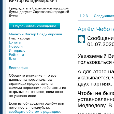
Виктор Владимирович
Председатель Саратовской городской
Думы, депутат Саратовской городской
Думы
1
2
3
...
Следующа
Опубликовать сообщение
Артём Чебота
Малетин Виктор Владимирович
Сообщение
Глас народа
Цитаты
01.07.2020
Новости
Интервью
Рейтинги
Уважаемый Ви
Блог
пользоваться
Биография
А для этого н
Обратите внимание, что все
указывается, 
данные на персональных
двух партиях.
страницах предоставлены
самими персонами либо взяты из
открытых источников, если явно
Чтобы не был
не указано иное.
уставновленно
Если вы обнаружили ошибку или
Медведеву, В.
неточность, пожалуйста,
сообщите об этом в редакцию
.