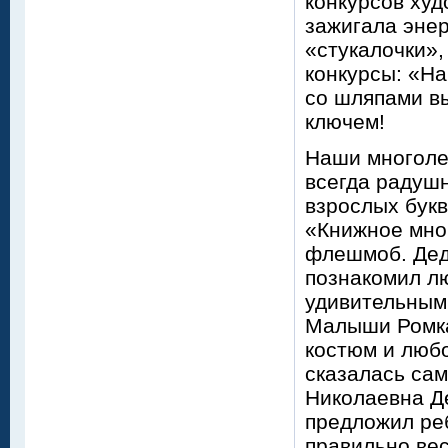
конкурсов худ
зажигала энер
«стукалочки»
конкурсы: «На
со шляпами вы
ключем!
Наши многолет
всегда радушн
взрослых бук
«Книжное мног
флешмоб. Дед
познакомил лю
удивительным
Малыши Ромка
костюм и любо
сказалась са
Николаевна Де
предложил реб
правильно вес