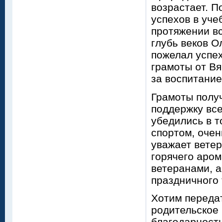
возрастает. П
успехов в уче
протяжении вс
глубь веков О
пожелал успех
грамоты от Вя
за воспитание
Грамоты получ
поддержку вс
убедились в т
спортом, очен
уважает ветер
горячего аром
ветеранами, а
праздничного 
Хотим переда
родительское
благодарность