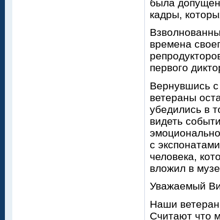
была допущен
кадры, которы
Взволнованны
времена своег
репродукторов
первого дикто
Вернувшись с 
ветераны ост
убедились в т
видеть событи
эмоционально 
с экспонатам
человека, кот
вложил в музе
Уважаемый Ви
Наши ветераны
Считают что 