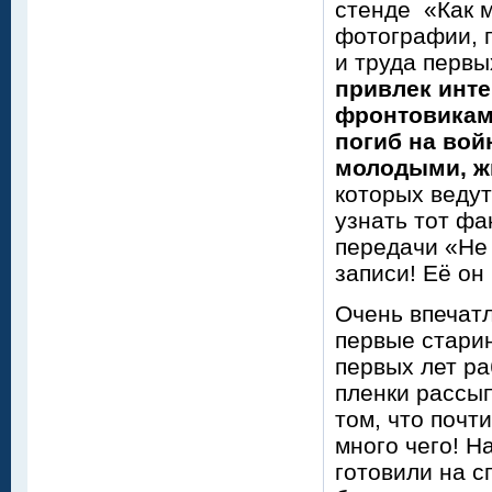
стенде «Как 
фотографии, 
и труда первы
привлек инт
фронтовикам.
погиб на вой
молодыми, ж
которых веду
узнать тот фа
передачи «Не 
записи! Её он
Очень впечат
первые стари
первых лет ра
пленки рассы
том, что почт
много чего! Н
готовили на с