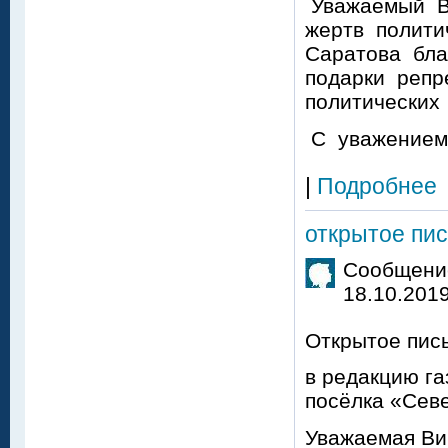
Уважаемый Ви
жертв политич
Саратова бл
подарки репр
политически
С уважением 
|
Подробнее
открытое пи
Сообщение
18.10.2019
Открытое пис
в редакцию га
посёлка «Сев
Уважаемая Ви