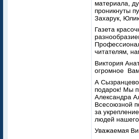
материала, ду
проникнуты п
Захарук, Юли
Газета красоч
разнообразие
Профессионал
читателям, на
Виктория Анат
огромное Вам
А Сызранцево
подарок! Мы п
Александра Ал
Всесоюзной п
за укрепление
людей нашего
Уважаемая Ви