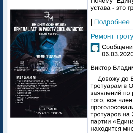
Почему "Един
устава - это 
|
Подробнее
Ремонт трот
Сообщение
06.03.2020
Виктор Владим
Довожу до Ва
тротуарам в О
заявлений по 
того, все чле
проголосовали
тротуаров на 
партии «Едина
находится мн