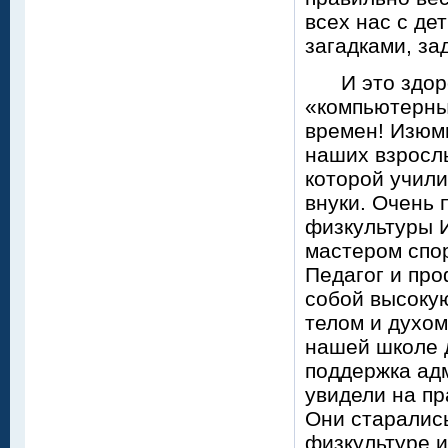
всех нас с де
загадками, за
И это здоров
«компьютерны
времен! Изюм
наших взросл
которой учили
внуки. Очень 
физкультуры 
мастером спо
Педагог и про
собой высокую
телом и духом
нашей школе д
поддержка ад
увидели на пр
Они старалис
физкультуре и