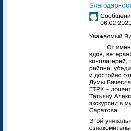
Благодарнос
Сообщение
06.02.2020
Уважаемый Ви
От имени ве
вдов, ветеран
концлагерей,
района, убед
и достойно от
Думы Вячесла
ГТРК – доцент
Татьяну Алек
экскурсии в м
Саратова.
Этой уникаль
ознакомительн