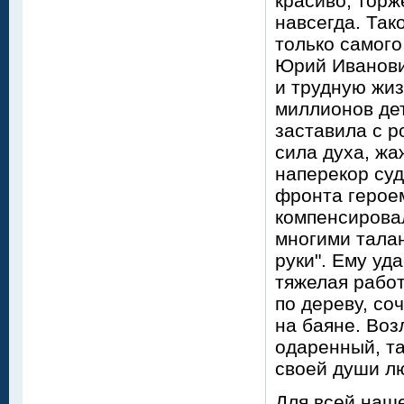
красиво, торж
навсегда. Так
только самого
Юрий Иванови
и трудную жиз
миллионов дет
заставила с 
сила духа, жа
наперекор суд
фронта героем
компенсирова
многими талан
руки". Ему уд
тяжелая работ
по дереву, со
на баяне. Воз
одаренный, та
своей души л
Для всей наш