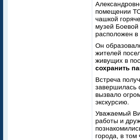
Александровн
помещении ТО
чашкой горяче
музей Боевой 
расположен в 
Он образовалс
жителей посе
живущих в по
сохранить па
Встреча получ
завершилась 
вызвало огром
экскурсию.
Уважаемый Ви
работы и дру
познакомилис
города, в том