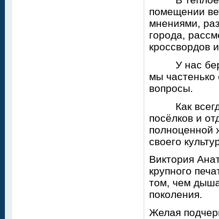
помещении ве
мнениями, раз
города, рассм
кроссвордов и
У нас бережн
мы частенько 
вопросы.
Как всегда м
посёлков и от
полноценной 
своего культу
Виктория Анат
крупного печа
том, чем дыша
поколения.
Желая подчер