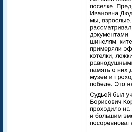
поселке. Пред
Ивановна Дюдя
мы, взрослые
рассматривал
документами,
шинелям, ките
примеряли оф
котелки, ложк
равнодушными
память о них 
музее и прохо
победе. Это н
Судьей был у
Борисович Ко
проходило на
и большим эм
посоревновать