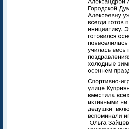
Александрой 
Городской Ду
Алексеевну уж
всегда готов
инициативу. 
готовился ос
повеселилась 
училась весь 
поздравлениях
холодные зим
осеннем празд
Спортивно-иг
улице Куприян
вместила всех
активными не 
дедушки включ
вспоминали иг
Ольга Зайцев