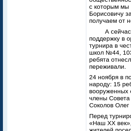
с которым мы 
Борисовичу за
получаем от н
А сейчас пр
поддержку в 
турнира в чес
школ №44, 103
ребята отнесл
переживали.
24 ноября в 
народу: 15 ре
вооруженных 
члены Совета 
Соколов Олег
Перед турниро
«Наш XX век»
жителей посел