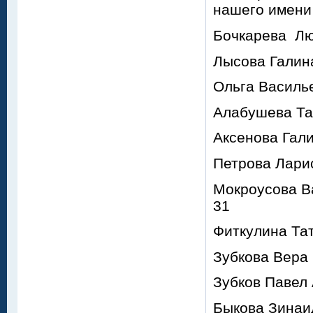
нашего имени 
Бочкарева Люб
Лысова Галина
Ольга Василье
Алабушева Тат
Аксенова Гали
Петрова Ларис
Мокроусова Ва
31
Фиткулина Тат
Зубкова Вера 
Зубков Павел 
Быкова Зинаид