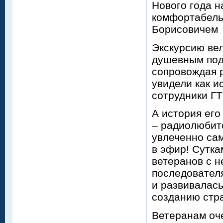
Нового года н
комфортабель
Борисовичем 
Экскурсию ве
душевным под
сопровождая 
увидели как и
сотрудники ГТ
А история его
– радиолюбите
увлеченно са
в эфир! Сутка
ветеранов с н
последователя
и развивалась
созданию стр
Ветеранам оч