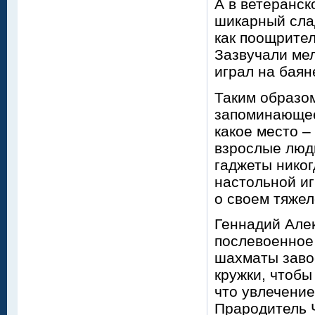
А в ветеранск
шикарный сла
как поощрител
Зазвучали ме
играл на баян
Таким образом
запоминающее
какое место –
взрослые люди
гаджеты никог
настольной иг
о своем тяжел
Геннадий Алек
послевоенное 
шахматы заво
кружки, чтобы
что увлечение
Прародитель Ч