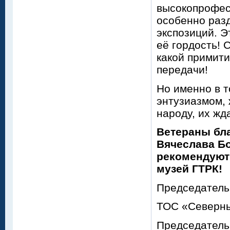
высокопрофесс
особенно разд
экспозиций. Э
её гордость!
какой примити
передачи!
Но именно в т
энтузиазмом,
народу, их жд
Ветераны бл
Вячеслава Бо
рекомендуют
музей ГТРК!
Председатель
ТОС «Северны
Председатель