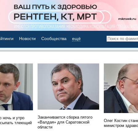
йтинги
Новости
Сообщества
ещё
НОВОСТИ ДНЯ
Заканчивается сборка пятого
 ночь и утро
Олег Костин стан
«Валдая» для Саратовской
асыпать тлеющий
министром здрав
области