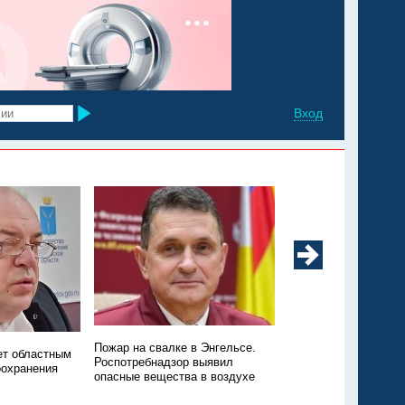
Вход
Минздрав: в регионе
Пожар на свалке в Энгельсе.
ет областным
заболеваемость ков
Роспотребнадзор выявил
оохранения
ОРВИ
опасные вещества в воздухе