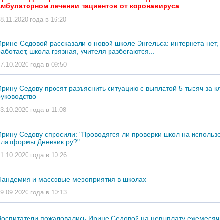
амбулаторном лечении пациентов от коронавируса
08.11.2020 года в 16:20
Ирине Седовой рассказали о новой школе Энгельса: интернета нет,
работает, школа грязная, учителя разбегаются...
17.10.2020 года в 09:50
Ирину Седову просят разъяснить ситуацию с выплатой 5 тысяч за к
руководство
03.10.2020 года в 11:08
Ирину Седову спросили: "Проводятся ли проверки школ на использ
платформы Дневник.ру?"
01.10.2020 года в 10:26
Пандемия и массовые мероприятия в школах
29.09.2020 года в 10:13
Воспитатели пожаловались Ирине Седовой на невыплату ежемеся