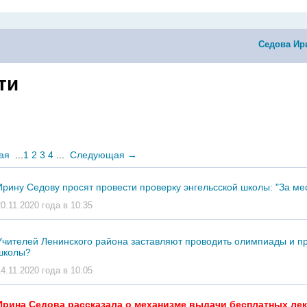
Седова Ир
ти
ая
...
1
2
3
4
...
Следующая
→
Ирину Седову просят провести проверку энгельсской школы: "За мес
20.11.2020 года в 10:35
Учителей Ленинского района заставляют проводить олимпиады и пр
школы?
14.11.2020 года в 10:05
Ирина Седова рассказала о механизме выдачи бесплатных лек