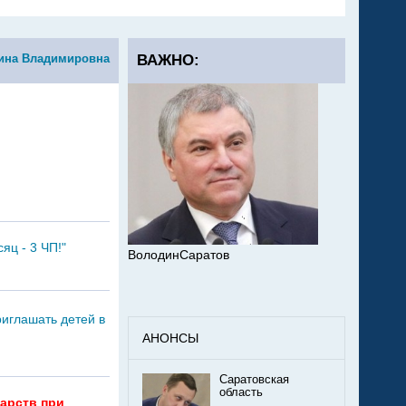
ина Владимировна
ВАЖНО:
яц - 3 ЧП!"
ВолодинСаратов
иглашать детей в
АНОНСЫ
Саратовская
область
арств при