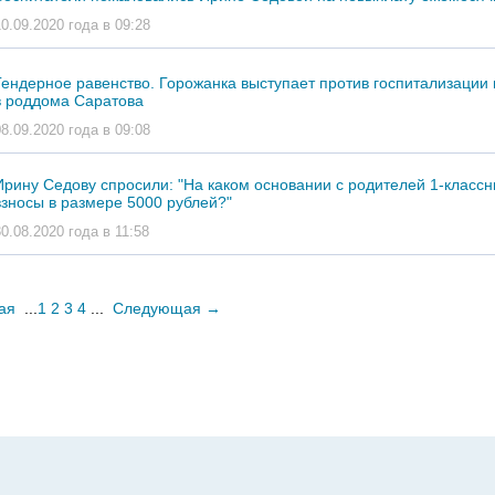
10.09.2020 года в 09:28
Гендерное равенство. Горожанка выступает против госпитализации
в роддома Саратова
08.09.2020 года в 09:08
Ирину Седову спросили: "На каком основании с родителей 1-классн
взносы в размере 5000 рублей?"
30.08.2020 года в 11:58
ая
...
1
2
3
4
...
Следующая
→