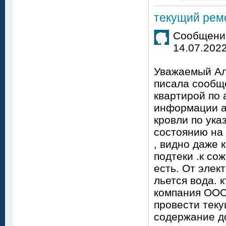
текущий рем
Сообщение
14.07.2022
Уважаемый Ал
писала сообщ
квартирой по 
информации а
кровли по ука
состоянию на 
, видно даже 
подтеки .к со
есть. От элек
льется вода. 
компания ООО 
провести теку
содержание до