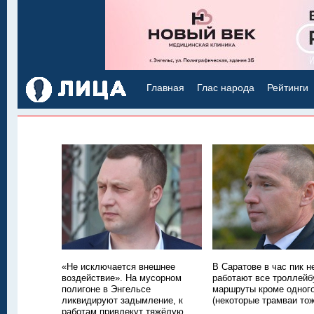
Главная
Глас народа
Рейтинги
«Не исключается внешнее
В Саратове в час пик н
воздействие». На мусорном
работают все троллей
полигоне в Энгельсе
маршруты кроме одног
ликвидируют задымление, к
(некоторые трамваи тож
работам привлекут тяжёлую