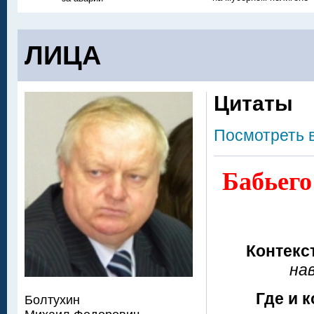
ЛИЦА
Цитаты
Посмотреть 
Бабьего
Контекс
на
Где и к
Болтухин