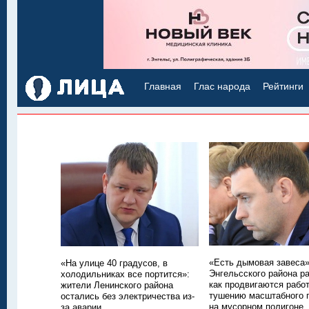
Главная
Глас народа
Рейтинги
«Есть дымовая завеса»
«На улице 40 градусов, в
Энгельсского района р
холодильниках все портится»:
как продвигаются рабо
жители Ленинского района
тушению масштабного 
остались без электричества из-
на мусорном полигоне
за аварии