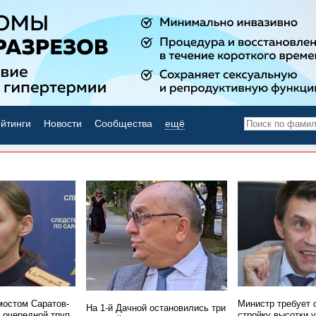
йтинги
Новости
Сообщества
ещё
НОВОСТИ ДНЯ
мостом Саратов-
Министр требует 
На 1-й Дачной остановились три
 очередной труп
стройку высотки 