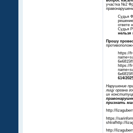
вопрос касал
участка №2 Фр
правонарушени
Судья Ф
решение
ответе 
Судья 
нельзя
Прошу провес
противоположн
https://f
name=su
6e6815
​​​​​​​htt
name=su
6e6815
614/20
Нарушение пр
лицу органа г
их конституц
правонарушен
признать ма
http://lizagube
https://sarinfo
shtrafhttp://li
http://lizaguber