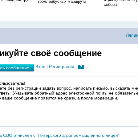
троллейбусных маршрута
собора
Ляпин
икуйте своё сообщение
Вход
|
Регистрация
?
ать сообщение
льзователь!
ете без регистрации задать вопрос, написать письмо, высказать мн
тветы. Указывать обратный адрес электронной почты не обязательн
о ваше сообщение появится не сразу, а после модерации.
а СВО отчислен с "Питерского агропромышленного лицея"