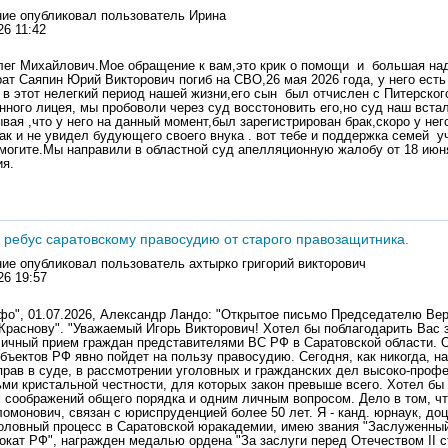
ие опубликовал пользователь
Ирина
26 11:42
ег Михайлович.Мое обращение к вам,это крик о помощи и большая на
ат Саяпин Юрий Викторович погиб на СВО,26 мая 2026 года, у него есть
 в этот нелегкий период нашей жизни,его сын был отчислен с Питерског
ного лицея, мы пробоволи через суд восстоновить его,но суд наш встал
вая ,что у него на данный момент,был зарегистрирован брак,скоро у нег
ак и не увидел будующего своего внука . вот тебе и поддержка семей у
огите.Мы направили в областной суд апелляционную жалобу от 18 июня
я.
 ребус саратовскому правосудию от старого правозащитника.
ие опубликовал пользователь
ахтырко григорий викторович
26 19:57
пришлось заменять 5 судей этого суда несколько лет. В 1990-х г. я совмещал преподавательскую работу с адвокатской деятельностью. В 1999 г. стал первым Уполномоченным по правам человека в Саратовской области. Одной из моих инициатив на этом посту стало обращение к Председателю ВС РФ В.М. Лебедеву с предложением заменить в судах железные клетки для содержания подсудимых в зале суда на такие, которые не будут унижать человеческое достоинство. И с тогдашним председателем областного суда А.И. Галкиным был представлен образец, заказанный на нашем заводе "Техстекло". Инициатива была поддержана руководством ВС РФ и была распространена на всю страну. Теперь ряд соображений о проблемах правосудия сегодняшнего дня. Выражение "кадры решают все" актуально во все времена. В советское время в Саратовском юринституте, как и других вузах, было распределение. На всех выпускников составлялся рейтинг исходя из суммы всех оценок, полученных за 4 года обучения с добавлением баллов за общественную работу. Так вот, первые 20-30 человек из 200 выпускников были отличниками. Именно их распределяли на работу судьями в разные субъекты нашей страны. Главное, чтобы к этому моменту исполнилось 25 лет. Так как большая часть выпускников поступали в юринститут либо после армии, либо при наличии 2-летнего стажа, то у большинства к моменту распределения 25-летний возраст наступал. Сегодня, помимо возраста, для занятия должности судьи требуется еще и 5-летний юридический стаж работы. И ситуация поменялась не в лучшую сторону. 5 лет я, будучи депутатом Саратовской облдумы, участвовал в рассмотрении кандидатур на должность мирового судьи. Так вот среди многочисленных претендентов на эту должность не было ни одного с красным дипломом. Более 80 % это были женщины из числа секретарей судебных заседаний и помощников судей. А вот лучшие выпускники юрвузов за 5 лет оседают в солидных фирмах с достойной оплатой, начинают рост по карьерной лестнице в органах прокуратуры, МВД и других структурах. Кстати, до последнего времени была негласная установка не брать в судьи адвокатов, что совершенно неправильно.Еще один вопрос, который требует не только осмысления, но и каких-то законодательных изменений. Речь пойдет об ошибках судебных, следственных, прокурорских. Но сначала конкретный пример. Несколько лет назад на всю страну прозвучало уголовное дело саратовского парня Дмитрия Рубинштейна. Молодому человеку 5 месяцев пришлось провести в колонии по приговору, вынесенному в отношении другого человека. Его паспортом воспользовался другой человек, родной сын его приемной матери, которого за наркотики приговорили к 3 годам лишения свободы условно. Ни на следствии, ни в суде должным образом не удостоверили личность подсудимого с представленным паспортом. А затем условно осужденный нарушал установленную меру наказания и встал вопрос о замене условной меры наказания на реальную. И тогда настоящего Рубинштейна из Москвы, где он был на заработках, доставили в Саратов, и в конечном итоге отправили на 3 года в колонию – отбывать за преступление другого человека. И это несмотря на все его возражения о непричастности к совершенному преступлению. И только почти через полгода, после публичного обращения через прессу его адвоката к Вам, уважаемый Игорь Викторович, как Генеральному прокурору РФ, Рубинштейн был освобожден из мест лишения свободы и реабилитирован. Самое удивительное произошло после этого: никто из участников этой судебной ошибки не пострадал (приговор получил лишь следователь, который вел дело). Не последовало даже дисциплинарного взыскания судье. Зато расплачиваться за это пришлось налогоплательщикам. Дело в том, что, согласно действующему закону, Рубинштейн в порядке реабилитации обратился в суд о возмещении материального и морального вреда. Иск в таких случаях предъявляется к Министерству финансов РФ. И из бюджета страны Рубинштейну было выплачено 2 млн. руб. А таких реабилитированных в Саратовской области за последние несколько лет было более 30 человек. В стране реабилитированных немало. Деньги на реабилитацию исчисляются сотнями млн руб. Найти точную цифру невозможно, так как в открытых источниках ее нет. По крайней мере, такие судебные ошибки должны становиться предметом обсуждения судейского сообщества и квалификационной коллегии.Следующий вопрос, который считаю нужным поднять, - это соблюдение принципа непрерывности судебного процесса. Дело в том, что в Саратовской области распространена практика рассмотрения одного уголовного дела несколько месяцев. Это происходит не в силу многотомности дела, а потому что дело рассматривается не каждый день, а раз в неделю. В это время подсудимый находится под стражей. Думается, что указания ВС РФ председателям нижестоящих судов, чтобы строго следили за сроками рассмотрения уголовных дел, будет достаточно. И еще одна важная тема, которую хочу затронуть, касается независимости суда при рассмотрении дел. Вы ее очень четко и своевременно обозначили на совещании с председателями федеральных судов как приоритетную задачу: обеспечение независимости судей и беспристрастности судебного разбирательства: "Судья должен помнить о принесенной им присяге, а не ориентироваться на губернаторов, полномочных представителей и федеральных инспекторов. Ни они, ни госкорпорации, ни представители судебного департамента и органы судейского сообщества не должны оказывать влияния на судей. В своих решениях судья должен опираться исключительно на закон и практику ВС РФ". Будь моя воля, я бы в каждом суде на видном месте поместил эти слова. К сожалению, вмешательство при рассмотрении конкретных дел со стороны высокопоставленных чиновников, прокуроров и самих председателей судов имеет место. Из-за таких судебных решений падает авторитет правосудия. А за такими решениями стоят люди, которые идут в суд в надежде на справедливость. Ведь у судей есть закрепленные законом гарантии независимости: особый порядок освобождения от должности и привлечения к дисциплинарной ответственности. Есть ст. 294 УК РФ, которая за вмешательство в какой бы то ни было форме в деятельность суда в целях воспрепятствования осуществлению правосудия предусматривает уголовную ответственность. Очень хочется, и не только мне, но и всем, кто идет в суд за правосудием, чтобы Ваши указания о независимости судей стали неуклонным правилом для всего судейского сообщества. А теперь конкретный пример, когда давление на суд привело к принятию неправосудного решения. Даже мне с большим юридическим опытом не удалось противостоять тем людям, которые воздействовали на суд. Вот суть этого дела. В октябре 2021 г. достоянием всей страны стала ситуация о пытках, содержащихся в ОТБ-1 Саратовского У ФСИН РФ. Одной из причин этого жуткого явления было отсутствие должного прокурорского надзора. 14.10.2021 г. я выступил с Открытым письмом в адрес прокурора области (государственного советника юстиции тогда 1-го класса - генерал - майор - репостер) Сергея Филипенко с предложением как честному офицеру подать в отставку и подписал письмо как Почетный гражданин города Саратова, заслуженный юрист РФ. 17.11.2021 г. Вы как Генеральный прокурор РФ издали Приказ следующего содержания: "За ненадлежащее исполнение служебных обязанностей по организации надзора за соблюдением законов при исполне