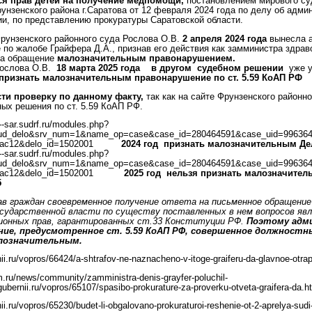
ся прав детей на получение медпомощи,
постановлением мирового су
унзенского района г.Саратова от 12 февраля 2024 года по делу об адми
и, по представлению прокуратуры Саратовской области.
рунзенского районного суда Рослова О.В.
2 апреля 2024 года
вынесла 
 по жалобе Грайфера Д.А., признав его действия как замминистра здрав
на обращение
малозначительным правонарушением.
Рослова О.В.
18 марта 2025 года
в другом судебном решении
уже ук
 признать малозначительным правонарушение по ст. 5.59 КоАП РФ
ти проверку по данному факту,
так как
на сайте Фрунзенского районно
ых решения по ст. 5.59 КоАП РФ.
r--sar.sudrf.ru/modules.php?
d_delo&srv_num=1&name_op=case&case_id=280464591&case_uid=996364e
ffac12&delo_id=1502001
2024 год признать малозначительным Дел
ps://fr--sar.sudrf.ru/modules.php?
d_delo&srv_num=1&name_op=case&case_id=280464591&case_uid=996364e
ffac12&delo_id=1502001
2025 год нельзя признать малозначител
25
ав граждан своевременное получение ответа на письменное обращени
осударственной власти по существу поставленных в нем вопросов яв
ионных прав, гарантированных ст.33 Конституции РФ.
Поэтому адм
ие, предусмотренное ст. 5.59 КоАП РФ, совершенное должностн
лозначительным.
rnii.ru/vopros/66424/a-shtrafov-ne-naznacheno-v-itoge-graiferu-da-glavnoe-otra
rm.ru/news/community/zamministra-denis-grayfer-poluchil-
zagubernii.ru/vopros/65107/spasibo-prokurature-za-proverku-otveta-graifera-da.h
nii.ru/vopros/65230/budet-li-obgalovano-prokuraturoi-reshenie-ot-2-aprelya-sudi