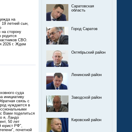
Саратовская
область
дежда на
 19 летний сын,
о
Город Саратов
 на сторону
о родится
частников СВО.
 2026 г. Ждем
Октябрьский район
Ленинский район
нии уголовных наказаний и ослабление контроля за работой подчиненных работников прокурору Саратовской области С.В. Филипенко объявляется строгий выговор". После этого Прокуратура области в ноябре 2021 г. инициировала принятие гордумой дополнения Положения "О почетном гражданине города Саратова" новой главы "Об основаниях лишения этого звания". Одним из оснований указано совершение поступка, дискредитирующего это звание. А дальше нашли "обиженного" Общественной палатой проверкой его бизнеса, связанного с приготовлением и продажей мучных изделий, который обратился к депутатам с предложением лишить меня звания "Почетный гражданин г. Саратова". В вину он поставил мне опубликованное в СМИ мое публичное обращение к прокурору области. В гордуме была создана рабочая группа по этому письму, а дальше при полной конспирации прошло заседание комитета гордумы по МСУ, где было принято решение вынести на заседание вопрос о лишении меня этого звания. Заседание гордумы по рассмотрению моего "персонального дела" проходило в закрытом режиме. На мои письменные обращения, содержавшие просьбы взять у меня объяснения и пригласить на заседания комитета и гордумы, мне было отказано. Вопиющая ситуация, граничащая с произволом, беззаконием. Это все стало предметом рассмотрения Саратовских судов: Волжским райсудом
Заводской район
Кировский район