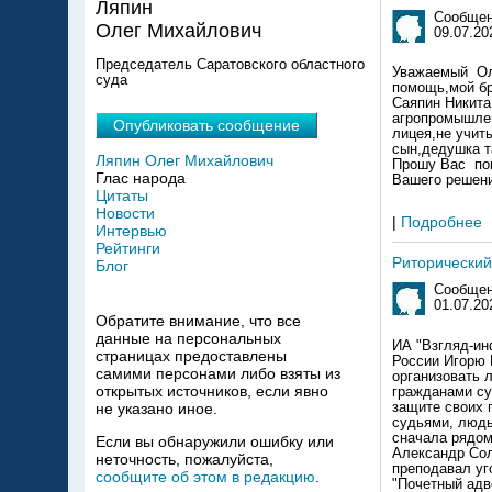
Ляпин
Сообщен
Олег Михайлович
09.07.20
Председатель Саратовского областного
Уважаемый Ол
суда
помощь,мой бр
Саяпин Никита
агропромышлен
Опубликовать сообщение
лицея,не учиты
сын,дедушка т
Ляпин Олег Михайлович
Прошу Вас пом
Глас народа
Вашего решени
Цитаты
Новости
|
Подробнее
Интервью
Рейтинги
Риторический
Блог
Сообщен
01.07.20
Обратите внимание, что все
данные на персональных
ИА "Взгляд-инфо", 01.07.2026, Александр Ландо: "Открытое письмо Председателю Верховного суда России Игорю Краснову". "Уважаемый Игорь Викторович! Хотел бы поблагодарить Вас за инициативу организовать личный прием граждан представителями ВС РФ в Саратовской области. Обратная связь с гражданами субъектов РФ явно пойдет на пользу правосудию. Сегодня, как никогда, народ нуждается в защите своих прав в суде, в рассмотрении уголовных и гражданских дел высоко-профессиональными судьями, людьми кристальной честности, для которых закон превыше всего. Хотел бы с Вами поделиться сначала рядом соображений общего порядка и одним личным вопросом. Дело в том, что я, Ландо Александр Соломонович, связан с юриспруденцией более 50 лет. Я - канд. юрнаук, доцент, 50 лет преподавал уголовный процесс в Саратовской юракадемии, имею звания "Заслуженный юрист РФ", "Почетный адвокат РФ", награжден медалью ордена "За заслуги перед Отечеством II степени", почетной грамотой Госдумы РФ, почетной грамотой облдумы, тремя почетными знаками Губернатора области, золотой медалью им. Ф. Плевако. 27.02.2019 г. Президент РФ В.В. Путин наградил меня за работу на посту Председателя Общественной палаты Саратовской области Почетной грамотой. Работу судов знаю неплохо. В начале 1970-х г. я несколько лет исполнял обязанности судьи в Кировском райсуде г. Саратова. В то время закон позволял народному заседателю, имеющему юробразование, исполнять обязанности судьи на время отпуска судьи. Мне 
страницах предоставлены
самими персонами либо взяты из
открытых источников, если явно
не указано иное.
Если вы обнаружили ошибку или
неточность, пожалуйста,
сообщите об этом в редакцию
.