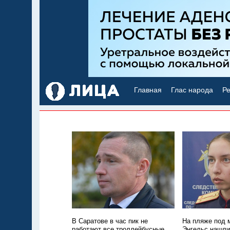
Главная
Глас народа
Ре
В Саратове в час пик не
На пляже под 
работают все троллейбусные
Энгельс нашли