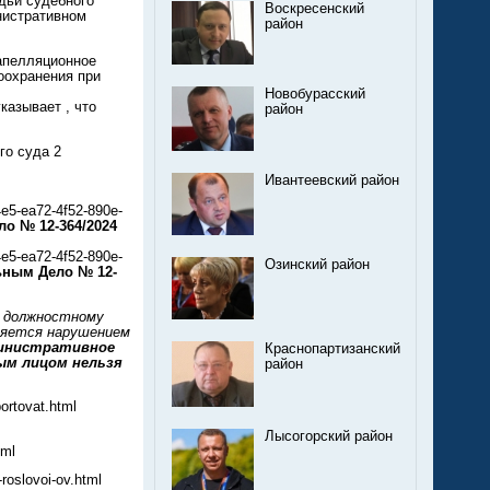
дьи судебного
Воскресенский
нистративном
район
апелляционное
оохранения при
Новобурасский
азывает , что
район
го суда 2
Ивантеевский район
5-ea72-4f52-890e-
о № 12-364/2024
5-ea72-4f52-890e-
Озинский район
ьным Дело № 12-
е должностному
ляется нарушением
инистративное
Краснопартизанский
ым лицом нельзя
район
portovat.html
Лысогорский район
tml
-roslovoi-ov.html