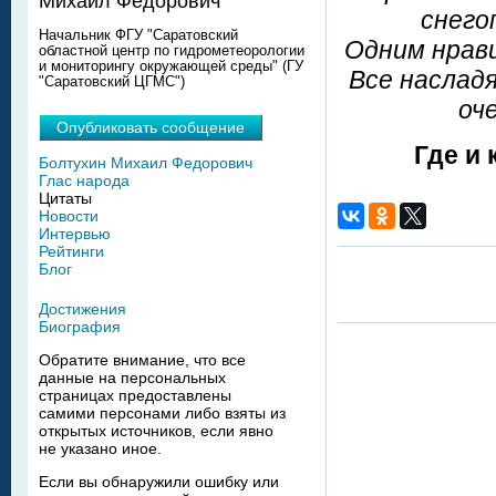
Михаил Федорович
снего
Начальник ФГУ "Саратовский
Одним нрави
областной центр по гидрометеорологии
и мониторингу окружающей среды" (ГУ
Все наслад
"Саратовский ЦГМС")
оч
Опубликовать сообщение
Где и 
Болтухин Михаил Федорович
Глас народа
Цитаты
Новости
Интервью
Рейтинги
Блог
Достижения
Биография
Обратите внимание, что все
данные на персональных
страницах предоставлены
самими персонами либо взяты из
открытых источников, если явно
не указано иное.
Если вы обнаружили ошибку или