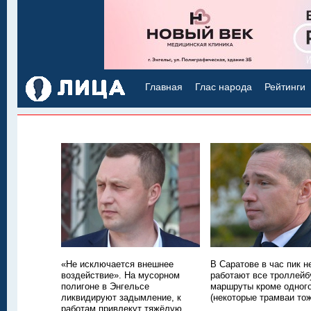
Главная
Глас народа
Рейтинги
«Не исключается внешнее
В Саратове в час пик н
воздействие». На мусорном
работают все троллей
полигоне в Энгельсе
маршруты кроме одног
ликвидируют задымление, к
(некоторые трамваи тож
работам привлекут тяжёлую