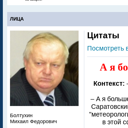
ЛИЦА
Цитаты
Посмотреть 
А я б
Контекст:
– А я больш
Саратовски
"метеоролог
Болтухин
в этой с
Михаил Федорович