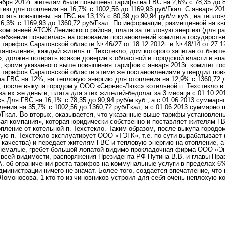
ября 2012г. жителям были повышены тарифы на ГВС на 2,6% с 78,35 до 80
гию для отопления на 16,7% с 1002,56 до 1169,93 руб/Гкал. С января 20
опять повышены: на ГВС на 13,1% с 80,39 до 90,94 руб/м.куб., на тепло
16,3% с 1169,93 до 1360,72 руб/Гкал. По информации, размещенной на к
омпанией АТСЖ Ленинского района, плата за тепловую энергию (для ра
набжение повысилась на основании постановлений комитета государств
тарифов Саратовской области № 46/27 от 18.12.2012г. и № 48/14 от 27.1
тановления, каждый житель п. Техстекло, дом которого запитан от быв
, должен потерять всякое доверие к областной и городской власти и впа
х, кроме указанного выше повышения тарифов с января 2013г. комитет го
 тарифов Саратовской области этими же постановлениями утвердил по
на ГВС на 12%, на тепловую энергию для отопления на 12,9% с 1360,72 д
, после выкупа городом у ООО «Сервис-Люкс» котельной п. Техстекло в
за их же деньги, плата для этих жителей-бедолаг за 3 месяца с 01.10.20
 Для ГВС на 16,1% с 78,35 до 90,94 руб/м.куб., а с 01.06.2013 суммарн
ения на 35,7% с 1002,56 до 1360,72 руб/Гкал, а с 01.06.2013 суммарно
б/Гкал. Во-вторых, оказывается, что указанные выше тарифы установле
ая компания», которая юридически собственно и поставляет жителям Г
опление от котельной п. Техстекло. Таким образом, после выкупа город
ую п. Техстекло эксплуатирует ООО «ТЭГК», т.е. по сути вырабатывает 
 качества) и передает жителям ГВС и тепловую энергию на отопление, а 
немалые, гребет большой лопатой видимо прокладочная фирма ООО «Э
 всей видимости, распоряжения Президента РФ Путина В.В. и главы Пр
. об ограничении роста тарифов на коммунальные услуги в пределах 6%
министрации ничего не значат. Более того, создается впечатление, что 
 Ломоносова, 1 кто-то из чиновников устроил для себя очень неплохую к