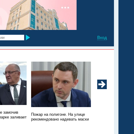
Вход
не замочив
Техники нет, зато пт
Пожар на полигоне. На улице
парке заливает
Пожар на свалке в Э
рекомендовано надевать маски
никто не тушит