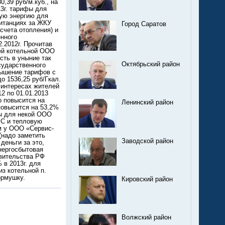
,39 руб/м.куб., на
13г. тарифы для
вую энергию для
витанциях за ЖКУ
Город Саратов
счета отопления) и
енного
2.2012г. Прочитав
шей котельной ООО
сть в уныние так
Октябрьский район
сударственного
вышение тарифов с
о 1536,25 руб/Гкал.
 интересах жителей
12 по 01.01.2013
о повысится на
Ленинский район
 повысится на 53,2%
ны для некой ООО
ВС и тепловую
ом у ООО «Сервис-
(надо заметить
Заводской район
деньги за это,
нергосбытовая
авительства РФ
 в 2013г. для
из котельной п.
ормушку.
Кировский район
Волжский район