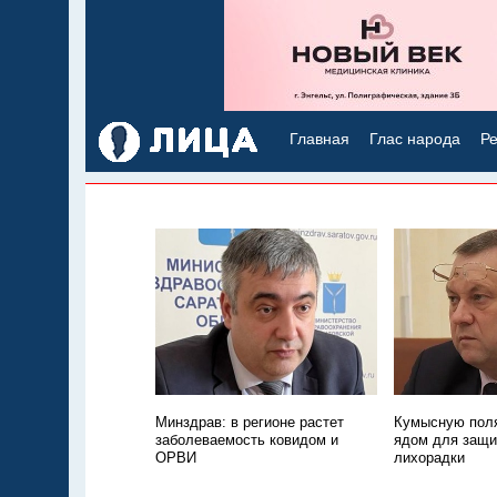
Главная
Глас народа
Ре
Минздрав: в регионе растет
Кумысную поля
заболеваемость ковидом и
ядом для защи
ОРВИ
лихорадки