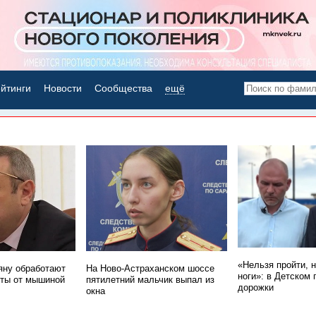
йтинги
Новости
Сообщества
ещё
НОВОСТИ ДНЯ
«Нельзя пройти, 
ну обработают
На Ново-Астраханском шоссе
ноги»: в Детском 
ты от мышиной
пятилетний мальчик выпал из
дорожки
окна