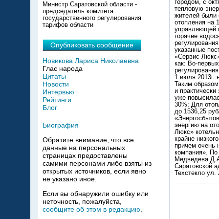
городом, с окт
Министр Саратовской области -
тепловую энер
председатель комитета
жителей были 
государственного регулирования
отопления на 
тарифов области
управляющей к
горячее водос
регулирования 
Опубликовать сообщение
указанные пос
«Сервис-Люкс»
Новикова Лариса Николаевна
как: Во-первы
Глас народа
регулирования
Цитаты
1 июля 2013г. 
Новости
Таким образом
и практически 
Интервью
уже повысилась
Рейтинги
30%; Для отопл
Блог
до 1536,25 ру
«Энергосбытов
Биография
энергию на от
Люкс» котельн
крайне низкого
Обратите внимание, что все
причем очень 
данные на персональных
компания». По
страницах предоставлены
Медведева Д.А
самими персонами либо взяты из
Саратовской ад
открытых источников, если явно
Техстекло ул.
не указано иное.
Если вы обнаружили ошибку или
неточность, пожалуйста,
сообщите об этом в редакцию
.