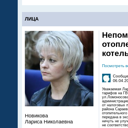
ЛИЦА
Непом
отопл
котель
Посмотреть 
Сообще
06.04.2
Уважаемая Лар
тарифов на ГВ
ул.Ломоносова
администрацие
от налоговых 
района Сараев
отопительного
Новикова
передана в эк
Лариса Николаевна
ничуть не улу
не соответств