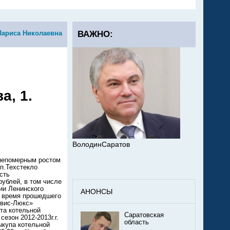
Лариса Николаевна
ВАЖНО:
а, 1.
ВолодинСаратов
непомерным ростом
п.Техстекло
сть
рублей, в том числе
ии Ленинского
АНОНСЫ
о время прошедшего
рвис-Люкс»
та котельной
Саратовская
езон 2012-2013г.г.
область
ыкупа котельной