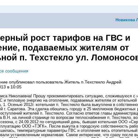
Новикова 
ерный рост тарифов на ГВС и
ение, подаваемых жителям от
ной п. Техстекло ул. Ломоносов
все сообщения
ние опубликовал пользователь
Житель п.Техстекло Андрей
013 в 10:05
иса Николаевна! Прошу прокомментировать ситуацию, сложившуюся с 
С и тепловую энергию на отопление, подаваемых жителям от котельной 
, 1. Осенью 2012г. котельная п. Техстекло была выкуплена в собственно
й г. Саратова. Эта сделка обошлась городу в 25 миллионов бюджетных 
поступлений жителей п. Техстекло. Согласно ответов главы администрац
а В.Н. на личной странице по вопросам теплоснабжения п. Техстекло, в
 сезона, с 24.09.2012 по сегодняшний день, бывшая котельная ООО «Се
сплуатацию ООО «ТЭГК». После выкупа в городскую собственность рабо
чшилась, температурные параметры ГВС и отопления весь отопительный с
овали установленным нормативам. Самое интересное, что сразу после в