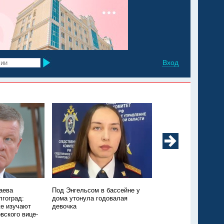
Вход
аева
Под Энгельсом в бассейне у
Из Марксовского рай
лгоград:
дома утонула годовалая
Москву санавиацией
е изучают
девочка
ещё одного ребёнка
вского вице-