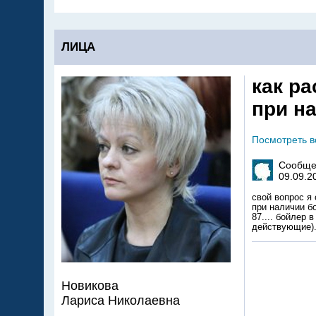
ЛИЦА
как р
при н
Посмотреть 
Сообще
09.09.2
свой вопрос я
при наличии б
87.... бойлер 
действующие). 
Новикова
Лариса Николаевна