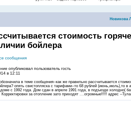
Новикова 
ассчитывается стоимость горяч
аличии бойлера
все сообщения
ние опубликовал пользователь
гость
014 в 12:11
 обозначила в теме сообщения--как же правильно рассчитывается стоимо
ойлера? опять свистопляска с тарифами--то 68 рублей (июнь,июль),то в 
в доме с 1992 года. Дом сдан в апреле 1991 года, в подъезде холодно( б
Корректировки за отопление зато приходят ....огромные!!!!! адрес --Тул