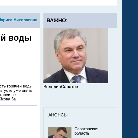
Лариса Николаевна
ВАЖНО:
ей воды
сть горячей воды
ВолодинСаратов
августе уже опять
атареи не
айкова 5а
АНОНСЫ
Саратовская
область