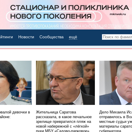
йтинги
Новости
Сообщества
ещё
НОВОСТИ ДНЯ
овалой девочки в
Жительница Саратова
Дело Михаила Ис
айоне:
рассказала, в какое печальное
отправилось в Во
зрелище превратился пляж на
местные судьи уж
новой набережной с «лёгкой»
материалы сарато
руки МБУ «Садово-парковое»
губернатора