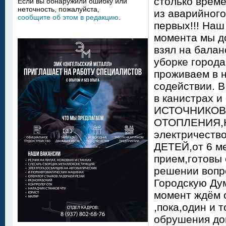
столько време
Если вы обнаружили ошибку или
неточность, пожалуйста,
из аварийного
сообщите об этом в редакцию
.
первых!!! Наш
момента мы до
взял на бала
уборке город
проживаем в н
содействии. 
в канистрах
ИСТОЧНИКОВ
ОТОПЛЕНИЯ,НЕ
электричество
ДЕТЕЙ,от 6 ме
прием,готовы 
решении вопр
Городскую Ду
момент ждём о
,пока,один и 
обрушения дом