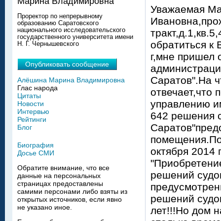
Марина Владимировна
Уважаемая Ма
Проректор по непрерывному
Ивановна,про
образованию Саратовского
национального исследовательского
тракт,д.1,кв.
государственного университета имени
обратиться к 
Н. Г. Чернышевского
г,мне пришел 
Опубликовать сообщение
администраци
Саратов".На 
Алёшина Марина Владимировна
Глас народа
отвечает,что п
Цитаты
управлению и
Новости
Интервью
642 решения 
Рейтинги
Саратов"пред
Блог
помещения.По
Биография
октября 2014 
Досье СМИ
"Приобретени
Обратите внимание, что все
решений судов
данные на персональных
страницах предоставлены
предусмотрен
самими персонами либо взяты из
решений судов
открытых источников, если явно
не указано иное.
лет!!!Но дом 