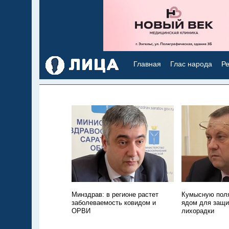
Главная
Глас народа
Ре
Минздрав: в регионе растет
Кумысную поля
заболеваемость ковидом и
ядом для защи
ОРВИ
лихорадки