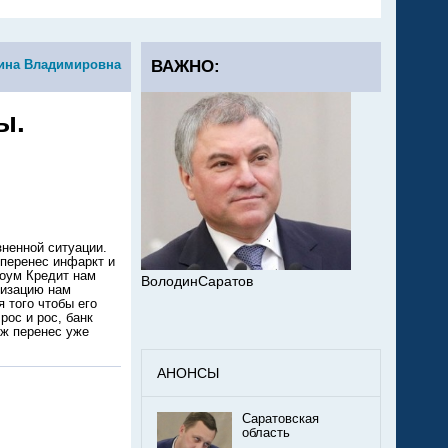
ина Владимировна
ВАЖНО:
ы.
ненной ситуации.
 перенес инфаркт и
Хоум Кредит нам
ВолодинСаратов
ризацию нам
 того чтобы его
рос и рос, банк
уж перенес уже
АНОНСЫ
Саратовская
область