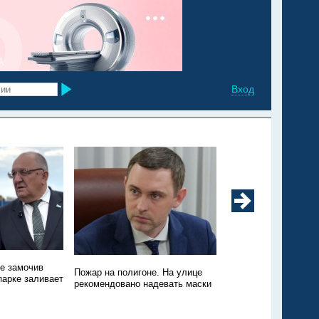
Вход
не замочив
Техники нет, зато пт
Пожар на полигоне. На улице
парке заливает
Пожар на свалке в Э
рекомендовано надевать маски
никто не тушит