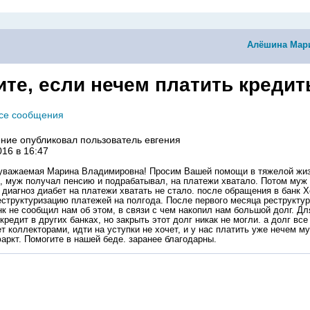
Алёшина Мар
ите, если нечем платить кредит
все сообщения
ние опубликовал пользователь
евгения
016 в 16:47
уважаемая Марина Владимировна! Просим Вашей помощи в тяжелой жиз
, муж получал пенсию и подрабатывал, на платежи хватало. Потом муж
 диагноз диабет на платежи хватать не стало. после обращения в банк 
структуризацию платежей на полгода. После первого месяца реструкту
к не сообщил нам об этом, в связи с чем накопил нам большой долг. Для
кредит в других банках, но закрыть этот долг никак не могли. а долг все 
т коллекторами, идти на уступки не хочет, и у нас платить уже нечем м
аркт. Помогите в нашей беде. заранее благодарны.