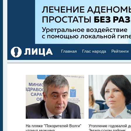
Главная
Глас народа
Рейтинги
На пляже "Покорителей Волги"
Утопление годовалой д
утонул мужчина
Энгельсском районе: