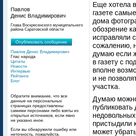
Еще хотела 
Павлов
газете самы
Денис Владимирович
дома фотогр
Глава Воскресенского муниципального
обозрение ка
района Саратовской области
исправляли с
Опубликовать сообщение
сожалению, н
Павлов Денис Владимирович
думаю если 
Глас народа
в газету с п
Цитаты
Новости
вполне возм
Интервью
Рейтинги
и не позволя
Блог
участка.
Обратите внимание, что все
Думаю можно 
данные на персональных
публиковать
страницах предоставлены
самими персонами либо взяты из
недовольных 
открытых источников, если явно
не указано иное.
пристыдили 
Если вы обнаружили ошибку или
может убрать
неточность, пожалуйста,