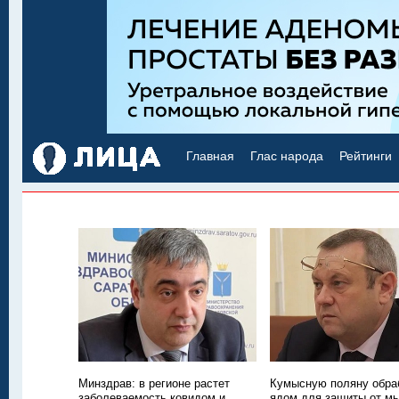
Главная
Глас народа
Рейтинги
Минздрав: в регионе растет
Кумысную поляну обра
заболеваемость ковидом и
ядом для защиты от м