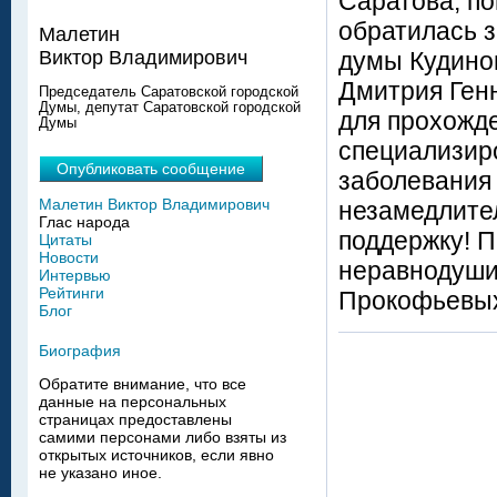
Саратова, п
обратилась з
Малетин
думы Кудино
Виктор Владимирович
Дмитрия Ген
Председатель Саратовской городской
Думы, депутат Саратовской городской
для прохожд
Думы
специализир
Опубликовать сообщение
заболевания
Малетин Виктор Владимирович
незамедлите
Глас народа
поддержку! 
Цитаты
Новости
неравнодуши
Интервью
Рейтинги
Прокофьевы
Блог
Биография
Обратите внимание, что все
данные на персональных
страницах предоставлены
самими персонами либо взяты из
открытых источников, если явно
не указано иное.