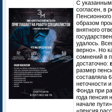
С указанным
согласен, в 
Пенсионного
образом прои
внятного от
государствен
удалось. Все
верно». Но к
сомнений в 
достаточно:
размер пенси
составляла 6
неточности и
Фонда при ра
года пенсия 
начале пути»
«пенсия расс