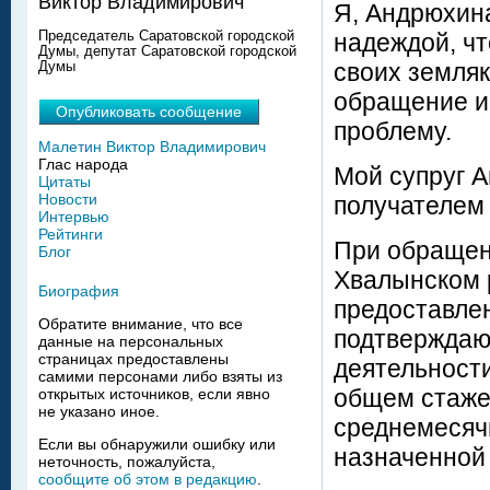
Виктор Владимирович
Я, Андрюхин
Председатель Саратовской городской
надеждой, ч
Думы, депутат Саратовской городской
своих земля
Думы
обращение и
Опубликовать сообщение
проблему.
Малетин Виктор Владимирович
Глас народа
Мой супруг 
Цитаты
Новости
получателем 
Интервью
Рейтинги
При обращен
Блог
Хвалынском 
Биография
предоставле
Обратите внимание, что все
подтверждаю
данные на персональных
страницах предоставлены
деятельности
самими персонами либо взяты из
общем стаже 
открытых источников, если явно
не указано иное.
среднемесяч
Если вы обнаружили ошибку или
назначенной 
неточность, пожалуйста,
сообщите об этом в редакцию
.