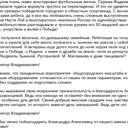
нов очень ловко жонглировал футбольным мячом, Сережа Фадеев
азали чудеса воркаута, крутясь на перекладинах. И это не удивит
е призеры-победители городских и областных спортакиад. С восх
зами ребята, да и все мы любовались очень сложным выступление
ов Насти Лой и многократного чемпиона России по единоборствам 
любопытством разглядывали и трогали руками его 50 медалей зас
, упорством и волей к Победе!
лучился веселым, по-домашнему семейным. Ребятишки не тольк
но и узнали для себя много полезного и, конечно же унесли с собо
впечатлений. А ветераны еще долго почти до ночи хором пели под 
и о Победе, о Родине, о мире и дружбе на земле, пели из реперт
Людмилы Зыкиной, Руслановой, М. Магомаева и даже танцевали!!
иктор Владимирович!
, что праздничные мероприятия общегородского масштаба в ц
ым оборудованием отличаются от наших по всем параметрам, но
 без поддержки их подготовить сложно.
выражаем свою искреннюю признательность и благодарность А
ызранцевой. Ведь она никогда не оставляет без внимания ни одно
 особенно для детей. Своим добрым женским сердцем она чувству
детях сегодня, от которого зависит день завтрашний. Ведь дети эт
иктор Владимирович!
лично поблагодарить Александру Алексеевну от нашего имени и
овья!