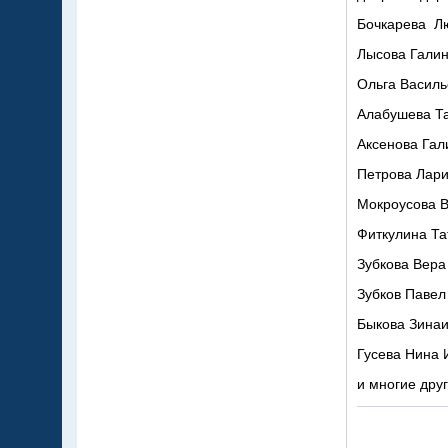
Бочкарева Лю
Лысова Галина
Ольга Василье
Алабушева Та
Аксенова Гал
Петрова Ларис
Мокроусова В
Фиткулина Та
Зубкова Вера
Зубков Павел 
Быкова Зинаи
Гусева Нина 
и многие друг