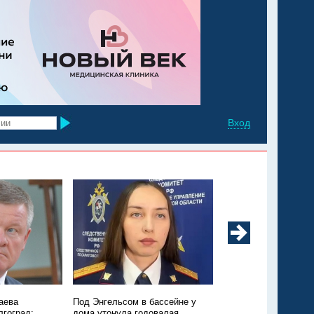
Вход
аева
Под Энгельсом в бассейне у
Из Марксовского рай
лгоград:
дома утонула годовалая
Москву санавиацией