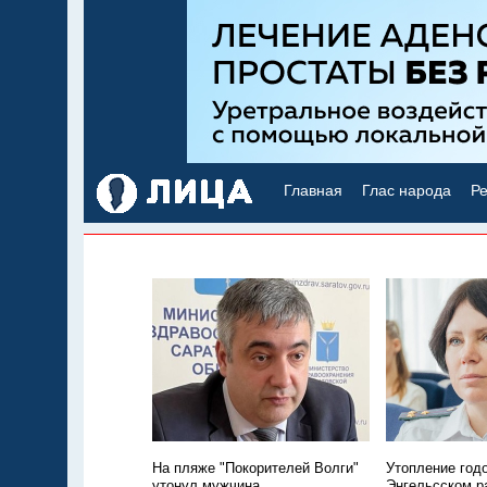
Главная
Глас народа
Ре
На пляже "Покорителей Волги"
Утопление год
утонул мужчина
Энгельсском р