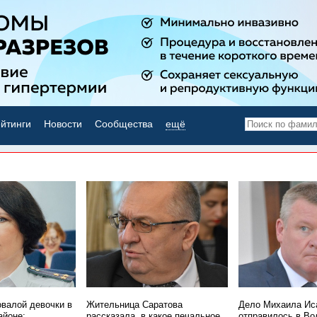
йтинги
Новости
Сообщества
ещё
НОВОСТИ ДНЯ
овалой девочки в
Жительница Саратова
Дело Михаила Ис
айоне:
рассказала, в какое печальное
отправилось в Во