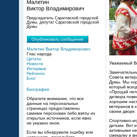
Малетин
Виктор Владимирович
Председатель Саратовской городской
Думы, депутат Саратовской городской
Думы
Опубликовать сообщение
Малетин Виктор Владимирович
Глас народа
Цитаты
Уважаемый В
Новости
Интервью
Замечательны
Рейтинги
Совета ветер
Блог
Думы. Мы хор
который всег
Биография
«Прощай лето
детвора пове
Обратите внимание, что все
хорошим наст
данные на персональных
ветеранов в 
страницах предоставлены
своем дворе.
самими персонами либо взяты из
открытых источников, если явно
Спортивно-иг
не указано иное.
детьми. Вот и
активными не
Если вы обнаружили ошибку или
смекалку и в