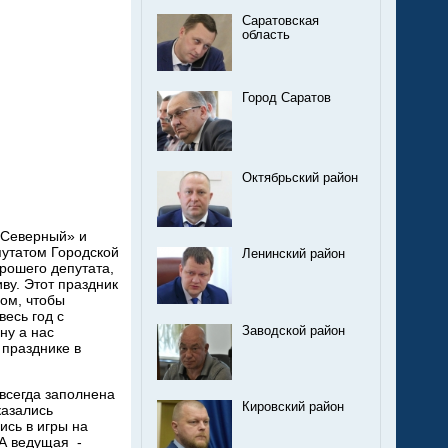
Саратовская
область
Город Саратов
Октябрьский район
«Северный» и
путатом Городской
Ленинский район
рошего депутата,
ву. Этот праздник
ом, чтобы
весь год с
ну а нас
Заводской район
 празднике в
всегда заполнена
Кировский район
казались
ись в игры на
 А ведущая -