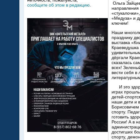
неточность, пожалуйста,
Ольга Зайцев
сообщите об этом в редакцию
.
направления 
«стукалочки»
«Медуза» и д
ключем!
Наши многоле
празднику дв
выставка «Кн
Краеведушка 
удивительным
дёргали Крае
сказалась са
всех! Зелены
вести себя в
литературным
И это здоров
играх прошлы
детей-спортс
наши дети и 
Борисовичем 
спорту. Педа
готовить здо
России! А в 
администраци
достигших бо
спорту, демо