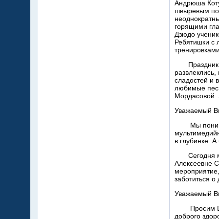
Андрюша Коту
швыревым пок
неоднократны
горящими гла
Дзюдо ученик
Ребятишки с 
тренировками
Праздник по
развлеклись, 
сладостей и 
любимые песн
Мордасовой. 
Уважаемый В
Мы понимаем
мультимедийн
в глубинке. А
Сегодня мы 
Алексеевне С
мероприятие,
заботиться о 
Уважаемый В
Просим Вас 
доброго здор