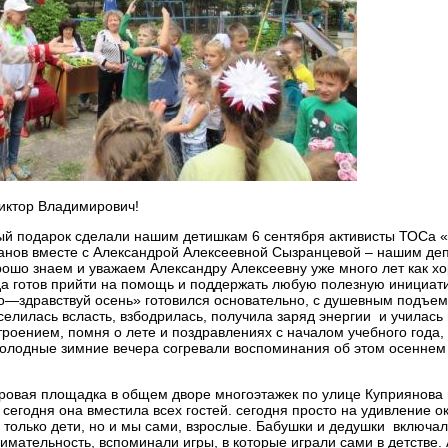
иктор Владимирович!
й подарок сделали нашим детишкам 6 сентября активисты ТОСа 
анов вместе с Александрой Алексеевной Сызранцевой – нашим де
ошо знаем и уважаем Александру Алексеевну уже много лет как хо
да готов прийти на помощь и поддержать любую полезную инициати
—здравствуй осень» готовился основательно, с душевным подъем
селилась всласть, взбодрилась, получила заряд энергии и училась 
роением, помня о лете и поздравлениях с началом учебного года, 
холодные зимние вечера согревали воспоминания об этом осеннем
ровая площадка в общем дворе многоэтажек по улице Куприянова 
 сегодня она вместила всех гостей. сегодня просто на удивление о
 только дети, но и мы сами, взрослые. Бабушки и дедушки включал
нимательность, вспоминали игры, в которые играли сами в детстве.