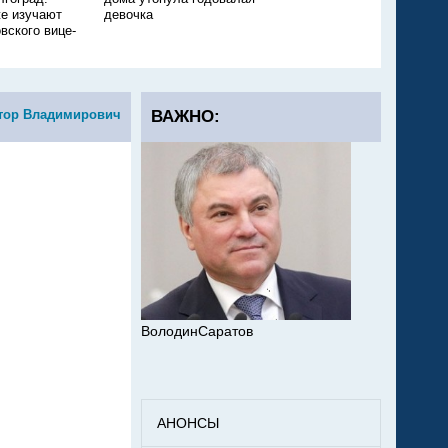
е изучают
девочка
ещё одного ребёнка
вского вице-
тор Владимирович
ВАЖНО:
ВолодинСаратов
АНОНСЫ