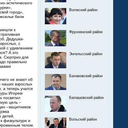
но-эстетического
урки»,
Волжский район
свой город»,
веселье били
мкнули к
Фрунзенский район
стративная
об. Дедушка-
зрослых, с
кой с удивлением
ся? А это
Энгельсский район
а. Сюрприз для
надо правильно
ушками
Балаковский район
чего не знают об
я наших взрослых
, а теперь учатся
туры Игорем
н посвятил
Балашовский район
окую цель –
дан –защитников
ержка
 детей,
Вольский район
к физкультуре и
нированным телом.