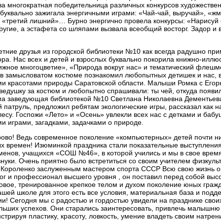
а многократная победительница различных конкурсов художествен
буквально зажигала энергичными играми: «Чай-чай, выручай», «жм
, «третий лишний»… Бурно энергично провела конкурсы: «Нарисуй 
ругие, а эстафета со шляпами вызвала всеобщий восторг. Задор и 
тние друзья из городской библиотеки №10 как всегда радушно при
ора. Нас всех и детей и взрослых буквально покорила книжно-иллю
ижное многоцветие», «Природа вокруг нас» и тематический флешм
в замысловатом костюме познакомил любопытных детишек и нас, в
и красотами природы Саратовской области. Малыши Ромка с Егор
ведушку за костюм и любопытно спрашивали: ты чей, откуда появил
ма заведующая библиотекой №10 Светлана Николаевна Дементьев
й патруль, предложил ребятам экологические игры, рассказал как 
 лесу. Госпожи «Лето» и «Осень» увлекли всех нас с детками и баб
и играми, загадками, задачками о природе.
о! Ведь современное поколение «компьютерных» детей почти ни
х времен! Изюминкой праздника стали показательные выступлени
менов, учащихся «СОШ №46», в которой учились и мы в свое время
внуки. Очень приятно было встретиться со своим учителем физкуль
Короленко заслуженным мастером спорта СССР Всю свою жизнь о
гог и профессионал высшего уровня , он поставил перед собой выс
ровое, тренированное крепкое телом и духом поколение юных граж
нашей школе для этого есть все условия, материальная база и подд
и! Сегодня мы с радостью и гордостью увидели на празднике своих
льших успехов. Они старались заинтересовать, привлечь малышню 
нстрируя пластику, красоту, ловкость, умение владеть своим натре