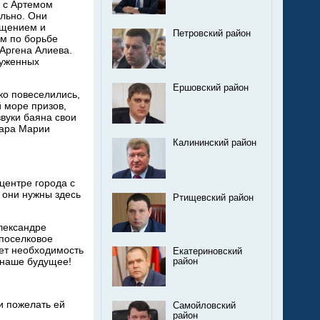
 с Артемом
ельно. Они
ищением и
Петровский район
м по борьбе
Аргена Алиева.
луженных
Ершовский район
о повеселились,
й море призов,
звуки баяна свои
уара Марии
Калининский район
ентре города с
 они нужны здесь
Ртищевский район
лександре
 поселковое
ет необходимость
Екатериновский
о наше будущее!
район
 пожелать ей
Самойловский
район