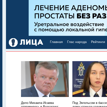
Главная
Глас народа
Рейтинги
Дело Михаила Исаева
Под Энгельсом в бассе
отправилось в Волгоград:
дома утонула годовала