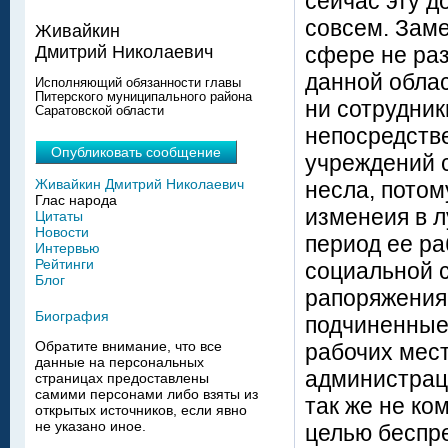
сейчас эту д
совсем. Зам
Живайкин
сфере не раз
Дмитрий Николаевич
данной обла
Исполняющий обязанности главы
Питерского муниципального района
ни сотрудни
Саратовской области
непосредств
Опубликовать сообщение
учреждений 
Живайкин Дмитрий Николаевич
несла, потом
Глас народа
изменеия в 
Цитаты
Новости
период ее ра
Интервью
Рейтинги
социальной 
Блог
рапоряжения 
Биография
подчиненные 
Обратите внимание, что все
рабочих мест
данные на персональных
администраци
страницах предоставлены
самими персонами либо взяты из
так же не ко
открытых источников, если явно
не указано иное.
целью беспре