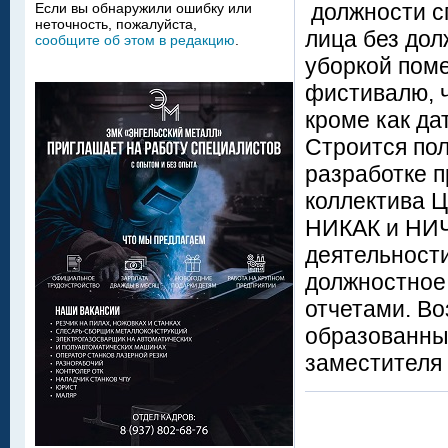
должности с
Если вы обнаружили ошибку или
неточность, пожалуйста,
лица без дол
сообщите об этом в редакцию
.
уборкой поме
фистивалю, ч
кроме как да
Строится пол
разработке п
коллектива Ц
НИКАК и НИЧ
деятельности
должностное 
отчетами. Во
образованны
заместителя