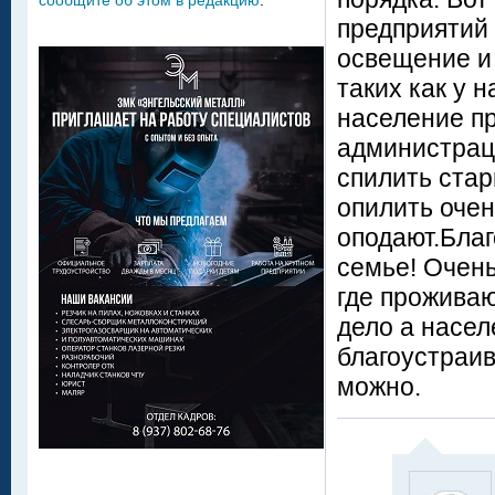
сообщите об этом в редакцию
.
предприятий 
освещение и 
таких как у 
население п
администраци
спилить стар
опилить очен
оподают.Благ
семье! Очень
где проживаю
дело а насел
благоустраив
можно.