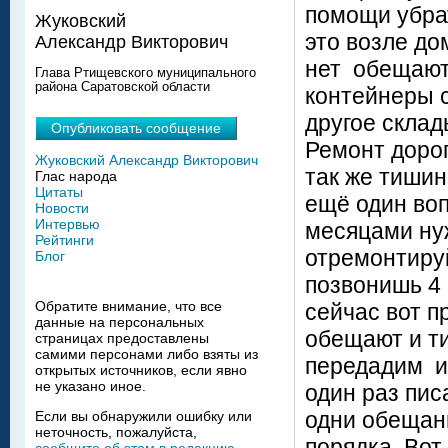
помощи убра
Жуковский
это возле до
Александр Викторович
нет обещают
Глава Ртищевского муниципального
района Саратовской области
контейнеры с
другое склад
Опубликовать сообщение
Ремонт дорог
Жуковский Александр Викторович
так же тишин
Глас народа
Цитаты
ещё один воп
Новости
Интервью
месяцами ну
Рейтинги
отремонтируй
Блог
позвонишь 4
Обратите внимание, что все
сейчас вот п
данные на персональных
обещают и ти
страницах предоставлены
самими персонами либо взяты из
передадим и 
открытых источников, если явно
не указано иное.
один раз пис
одни обещани
Если вы обнаружили ошибку или
неточность, пожалуйста,
порядка. Вот