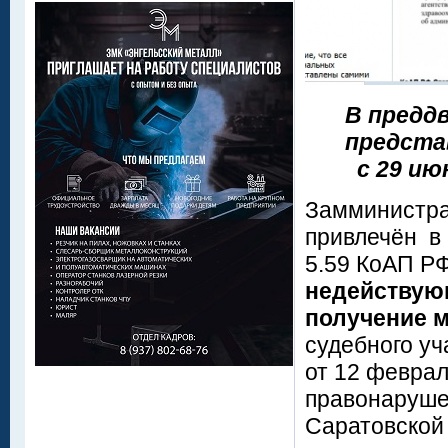
В предд
предста
с 29 ию
Замминистра
привлечён в 
5.59 КоАП Р
недействующ
получение 
судебного уч
от 12 феврал
правонаруше
Саратовской 