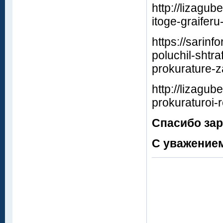
http://lizagu
itoge-graifer
https://sarin
poluchil-shtra
prokurature-z
http://lizagub
prokuraturoi-
Спасибо зар
С уважением