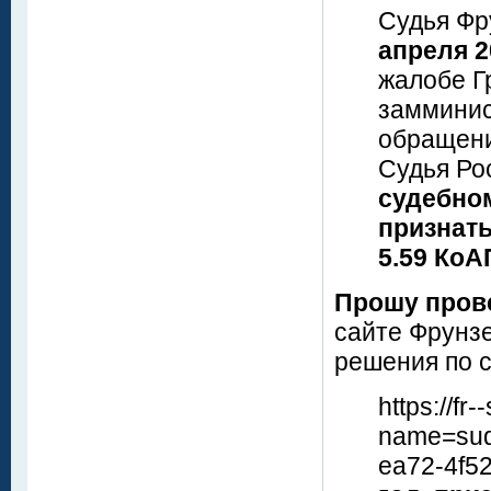
Судья Фр
апреля 2
жалобе Гр
замминис
обращен
Судья Ро
судебно
признат
5.59 Ко
Прошу прове
сайте Фрунзе
решения по с
https://fr
name=sud
ea72-4f