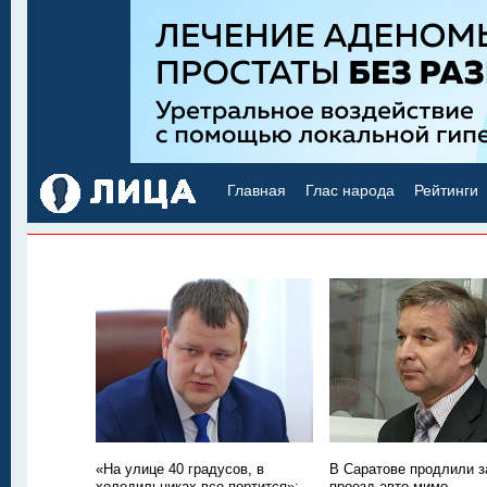
Главная
Глас народа
Рейтинги
«На улице 40 градусов, в
В Саратове продлили з
холодильниках все портится»:
проезд авто мимо