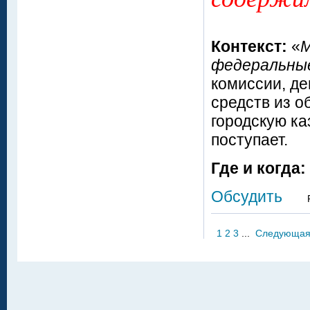
Контекст:
«
М
федеральны
комиссии, де
средств из о
городскую ка
поступает.
Где и когда:
Обсудить
1
2
3
...
Следующа