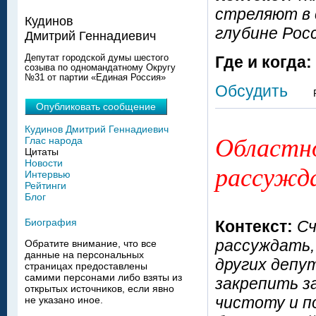
стреляют в 
Кудинов
глубине Рос
Дмитрий Геннадиевич
Депутат городской думы шестого
Где и когда:
созыва по одномандатному Округу
№31 от партии «Единая Россия»
Обсудить
Опубликовать сообщение
Кудинов Дмитрий Геннадиевич
Областно
Глас народа
Цитаты
Новости
рассужда
Интервью
Рейтинги
Блог
Биография
Контекст:
Сч
рассуждать, 
Обратите внимание, что все
данные на персональных
других депу
страницах предоставлены
самими персонами либо взяты из
закрепить з
открытых источников, если явно
чистоту и п
не указано иное.