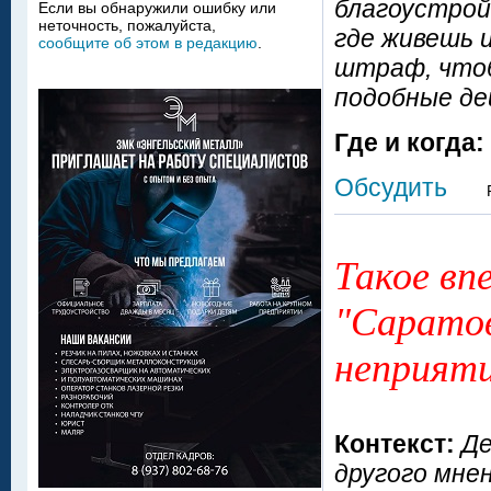
благоустрой
Если вы обнаружили ошибку или
неточность, пожалуйста,
где живешь 
сообщите об этом в редакцию
.
штраф, чтоб
подобные де
Где и когда:
Обсудить
Такое вп
"Саратов
неприяти
Контекст:
Де
другого мне