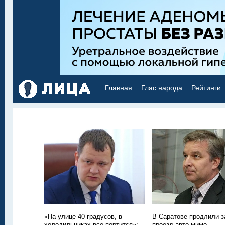
Главная
Глас народа
Рейтинги
«На улице 40 градусов, в
В Саратове продлили з
холодильниках все портится»:
проезд авто мимо