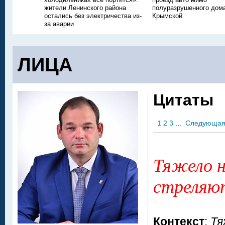
жители Ленинского района
полуразрушенного дом
остались без электричества из-
Крымской
за аварии
ЛИЦА
Цитаты
1
2
3
...
Следующа
Тяжело н
стреляют
Контекст
:
Тя