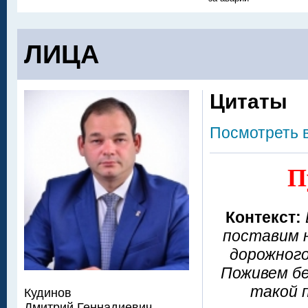
ЛИЦА
Цитаты
Посмотреть 
П
Контекст:
поставим н
дорожного
Поживем бе
такой 
Кудинов
Дмитрий Геннадиевич