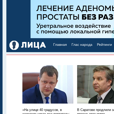
Главная
Глас народа
Рейтинги
«На улице 40 градусов, в
В Саратове продлили з
холодильниках все портится»:
проезд авто мимо