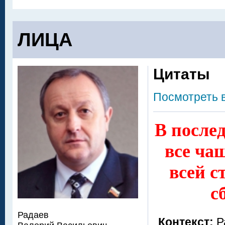
ЛИЦА
Цитаты
Посмотреть 
В после
все чащ
всей с
с
Радаев
Контекст:
Р