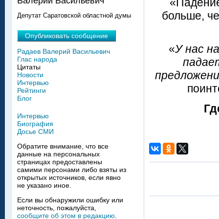
Валерий Васильевич
«Падение 
больше, че
Депутат Саратовской областной думы
Опубликовать сообщение
«
У нас на
Радаев Валерий Васильевич
Глас народа
падае
Цитаты
предложени
Новости
Интервью
поинт
Рейтинги
Блог
Гд
Интервью
Биография
Досье СМИ
Обратите внимание, что все
данные на персональных
страницах предоставлены
самими персонами либо взяты из
открытых источников, если явно
не указано иное.
Если вы обнаружили ошибку или
неточность, пожалуйста,
сообщите об этом в редакцию
.