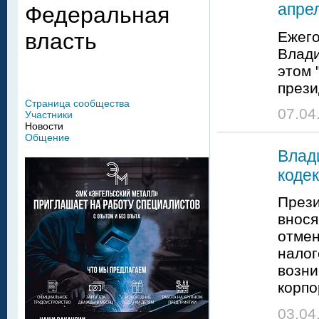
апре
Федеральная
Ежего
власть
Влади
этом 
прези
Страница сообщества
07.04
Участники
Новости
Общение
Влад
коде
Прези
внося
отмен
налог
возни
корпо
03.04