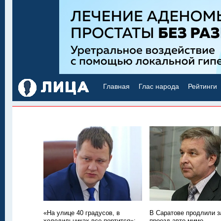
Главная
Глас народа
Рейтинги
«На улице 40 градусов, в
В Саратове продлили з
холодильниках все портится»:
проезд авто мимо