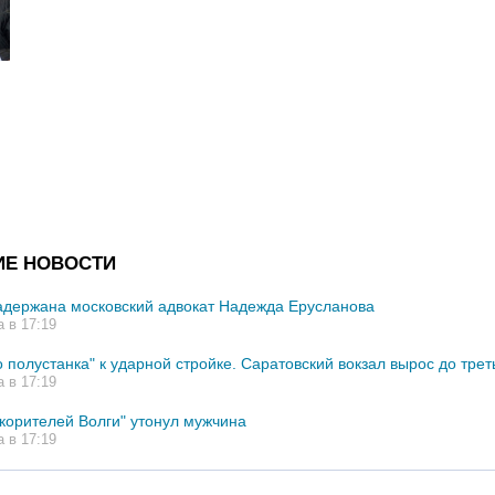
ИЕ НОВОСТИ
адержана московский адвокат Надежда Ерусланова
а в 17:19
 полустанка" к ударной стройке. Саратовский вокзал вырос до трет
а в 17:19
корителей Волги" утонул мужчина
а в 17:19