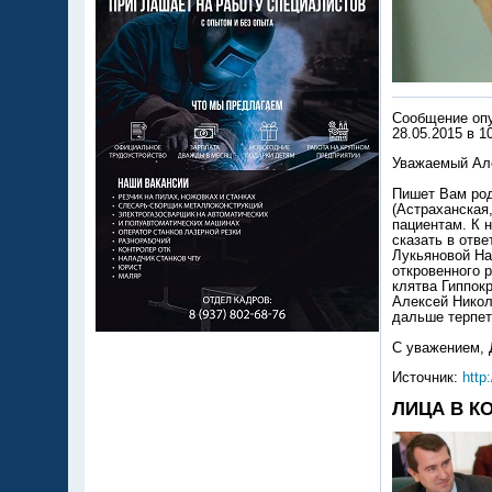
Сообщение оп
28.05.2015 в 1
Уважаемый Ал
Пишет Вам род
(Астраханская
пациентам. К 
сказать в отв
Лукьяновой На
откровенного 
клятва Гиппокр
Алексей Никол
дальше терпет
С уважением, 
Источник:
http
ЛИЦА В К