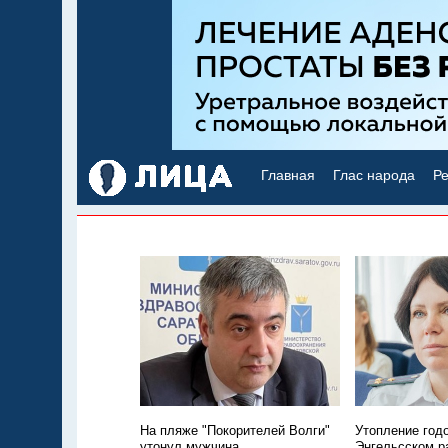
Главная
Глас народа
Ре
На пляже "Покорителей Волги"
Утопление год
утонул мужчина
Энгельсском р