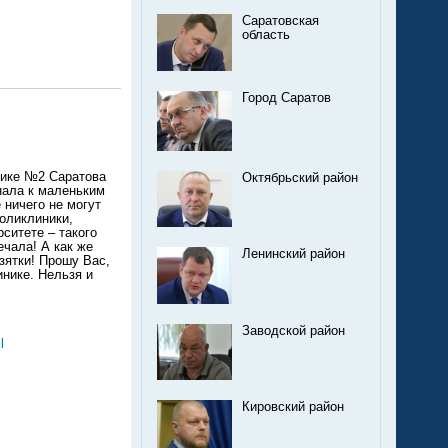
Саратовская
область
Город Саратов
нике №2 Саратова
Октябрьский район
нала к маленьким
 ничего не могут
поликлиники,
ситете – такого
ечала! А как же
Ленинский район
зятки! Прошу Вас,
нике. Нельзя и
Заводской район
l
Кировский район