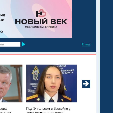
Вход
аева
Под Энгельсом в бассейне у
Из Марксовского рай
лгоград:
дома утонула годовалая
Москву санавиацией