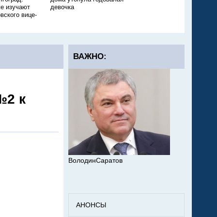
е изучают
девочка
ещё одного ребёнка
вского вице-
ВАЖНО:
№2 к
ВолодинСаратов
АНОНСЫ