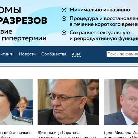
йтинги
Новости
Сообщества
ещё
НОВОСТИ ДНЯ
овалой девочки в
Жительница Саратова
Дело Михаила Ис
айоне:
рассказала, в какое печальное
отправилось в Во