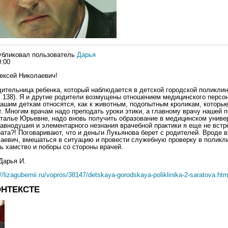
убликовал пользователь
Дарья
0:00
ексей Николаевич!
ительница ребенка, который наблюдается в детской городской поликли
, 138). Я и другие родители возмущены отношением медицинского персо
нашим деткам относятся, как к животным, подопытным кроликам, которые
ет. Многим врачам надо преподать уроки этики, а главному врачу нашей 
талье Юрьевне, надо вновь получить образование в медицинском универ
равнодушия и элементарного незнания врачебной практики я еще не встр
ата?! Поговаривают, что и деньги Лукьянова берет с родителей. Вроде в
аевич, вмешаться в ситуацию и провести служебную проверку в поликли
ь хамство и поборы со стороны врачей.
Дарья И.
://lizagubernii.ru/vopros/38147/detskaya-gorodskaya-poliklinika-2-saratova.htm
ОНТЕКСТЕ