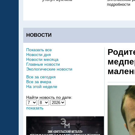
подробности
НОВОСТИ
Показать все
Родит
Новости дня
Новости месяца
медпе
Главные новости
Экологические новости
мален
Все за сегодня
Все за вчера
На этой неделе
Найти новость по дате:
показать