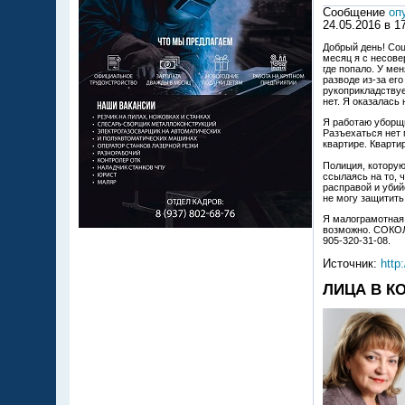
Сообщение
оп
24.05.2016 в 1
Добрый день! Соц
месяц я с несове
где попало. У ме
разводе из-за ег
рукоприкладствуе
нет. Я оказалась
Я работаю уборщи
Разъехаться нет 
квартире. Кварти
Полиция, котору
ссылаясь на то, 
расправой и убий
не могу защитить
Я малограмотная 
возможно. СОКОЛ
905-320-31-08.
Источник:
http
ЛИЦА В К