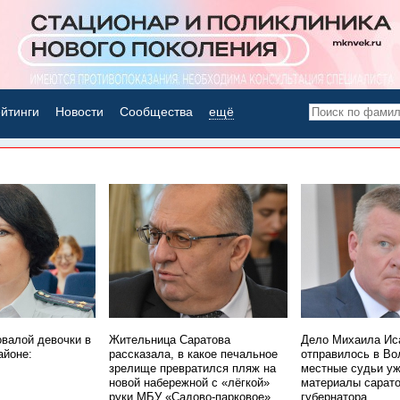
йтинги
Новости
Сообщества
ещё
НОВОСТИ ДНЯ
овалой девочки в
Жительница Саратова
Дело Михаила Ис
айоне:
рассказала, в какое печальное
отправилось в Во
зрелище превратился пляж на
местные судьи уж
новой набережной с «лёгкой»
материалы сарато
руки МБУ «Садово-парковое»
губернатора