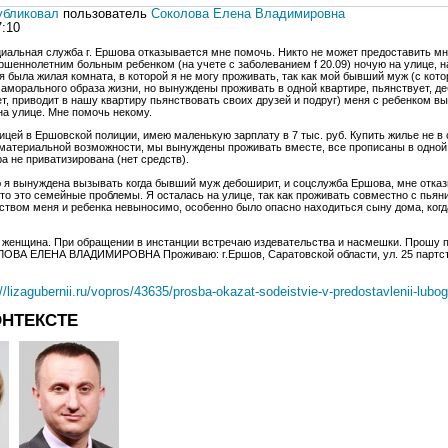
убликовал
пользователь
Соколова Елена Владимировна
7:10
иальная служба г. Ершова отказывается мне помочь. Никто не может предоставить мне
ршеннолетним больным ребенком (на учете с заболеванием f 20.09) ночую на улице, на
ня была жилая комната, в которой я не могу проживать, так как мой бывший муж (с кот
о аморального образа жизни, но вынуждены проживать в одной квартире, пьянствует, д
т, приводит в нашу квартиру пьянствовать своих друзей и подруг) меня с ребенком в
 на улице. Мне помочь некому.
цей в Ершовской полиции, имею маленькую зарплату в 7 тыс. руб. Купить жилье не в 
материальной возможности, мы вынуждены проживать вместе, все прописаны в одной
ра не приватизирована (нет средств).
ю я вынуждена вызывать когда бывший муж дебоширит, и соцслужба Ершова, мне отка
что это семейные проблемы. Я осталась на улице, так как проживать совместно с пьян
ством меня и ребенка невыносимо, особенно было опасно находиться сыну дома, когд
женщина. При обращении в инстанции встречаю издевательства и насмешки. Прошу п
ОВА ЕЛЕНА ВЛАДИМИРОВНА Проживаю: г.Ершов, Саратовской области, ул. 25 партсъезд
://lizagubernii.ru/vopros/43635/prosba-okazat-sodeistvie-v-predostavlenii-lubog
ОНТЕКСТЕ