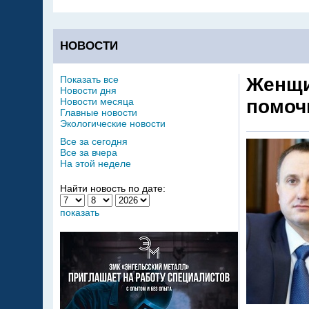
НОВОСТИ
Показать все
Женщи
Новости дня
Новости месяца
помоч
Главные новости
Экологические новости
Все за сегодня
Все за вчера
На этой неделе
Найти новость по дате:
показать