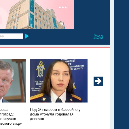
Вход
аева
Под Энгельсом в бассейне у
Из Марксовского рай
лгоград:
дома утонула годовалая
Москву санавиацией
е изучают
девочка
ещё одного ребёнка
вского вице-