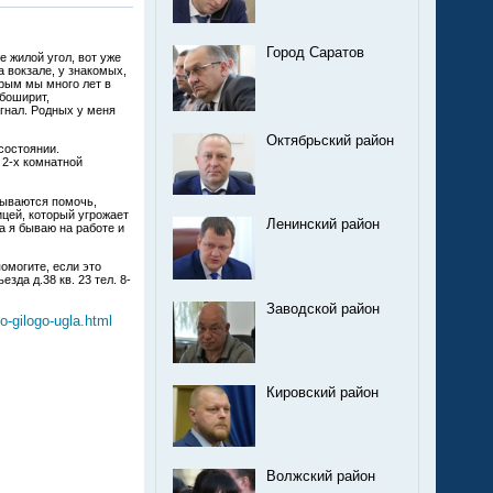
Город Саратов
 жилой угол, вот уже
 вокзале, у знакомых,
орым мы много лет в
ебоширит,
ыгнал. Родных у меня
Октябрьский район
состоянии.
 2-х комнатной
зываются помочь,
ицей, который угрожает
Ленинский район
а я бываю на работе и
омогите, если это
а д.38 кв. 23 тел. 8-
Заводской район
o-gilogo-ugla.html
Кировский район
Волжский район