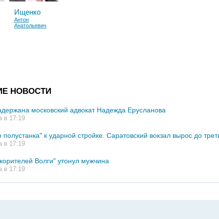
Ищенко
Антон
Анатольевич
ИЕ НОВОСТИ
адержана московский адвокат Надежда Ерусланова
а в 17:19
 полустанка" к ударной стройке. Саратовский вокзал вырос до трет
а в 17:19
корителей Волги" утонул мужчина
а в 17:19