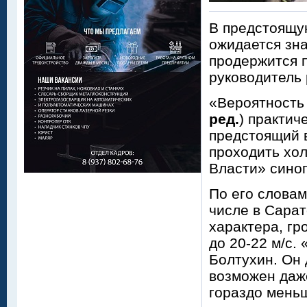
В предстоящу
ожидается зн
продержится 
руководитель
«Вероятность 
ред.
) практич
предстоящий в
проходить хол
Власти» синоп
По его словам
числе в Сарат
характера, гр
до 20-22 м/с.
Болтухин. Он 
возможен даже
гораздо меньш