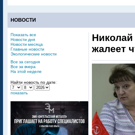
НОВОСТИ
Показать все
Николай
Новости дня
Новости месяца
жалеет 
Главные новости
Экологические новости
Все за сегодня
Все за вчера
На этой неделе
Найти новость по дате:
показать