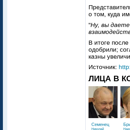
Представите
о том, куда и
"
Ну, вы даете
взаимодейств
В итоге после
одобрили; со
казны увеличи
Источник:
http
ЛИЦА В К
Семенец
Бр
Николай
Наи