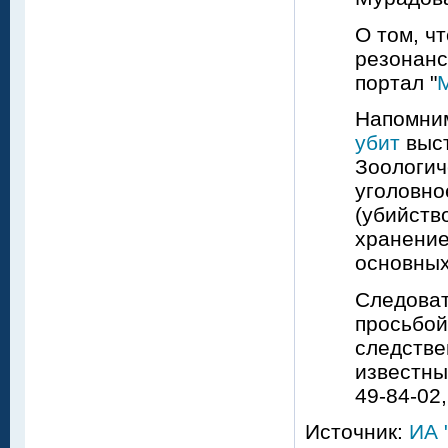
О том, ч
резонанс
портал "
Напомним
убит
выст
Зоологич
уголовное
(убийство
хранение
основных
Следоват
просьбой
следстве
известны
49-84-02
Источник:
ИА 