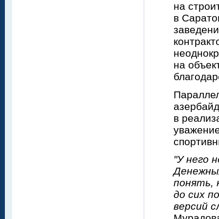
на строи
в Сарато
заведени
контракт
неоднокр
на объек
благодар
Параллел
азербайд
в реализ
уважение
спортивн
"У него 
Денежных
понять, 
до сих п
версий с
Мурадова