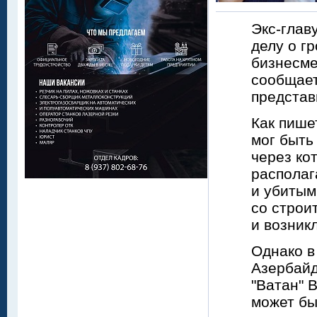
Экс-глав
делу о г
бизнесм
сообщает
представ
Как пише
мог быть
через ко
располаг
и убитым
со строи
и возник
Однако в
Азербайд
"Ватан" 
может бы