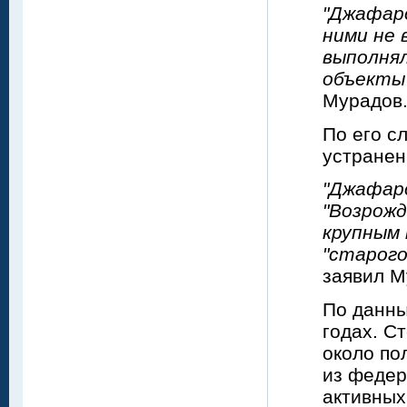
"Джафаро
ними не 
выполнял
объекты 
Мурадов
По его с
устранен
"Джафар
"Возрожд
крупным 
"старого
заявил М
По данны
годах. С
около по
из федер
активных