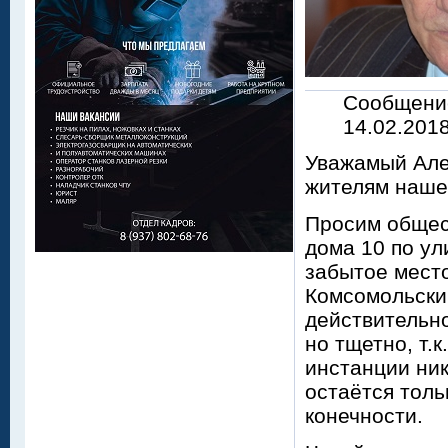
Сообщен
14.02.2018
Уважамый Але
жителям нашег
Просим общес
дома 10 по ул
забытое место
Комсомольский
действительно
но тщетно, т.
инстанции ник
остаётся толь
конечности.