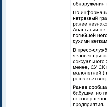
обнаружения 
По информаци
нетрезвый гра
ранее незнак
Анастасии не 
погибшей него
сухими ветка
В пресс-служ
человек приз
сексуального 
менее, СУ СК 
малолетней (п
решается вопр
Ранее сообщал
бабушке, но п
несовершенно
предприятия.