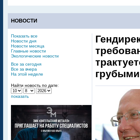
НОВОСТИ
Показать все
Гендирек
Новости дня
Новости месяца
требова
Главные новости
Экологические новости
трактуе
Все за сегодня
Все за вчера
грубыми
На этой неделе
Найти новость по дате:
показать