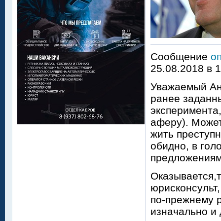
Сообщение
о
25.08.2018 в 
Уважаемый Анд
ранее заданн
эксперимента,
аферу). Может
жить преступн
обидно, в гол
предложения
Оказывается,т
юрисконсульт,
по-прежнему р
изначально и 