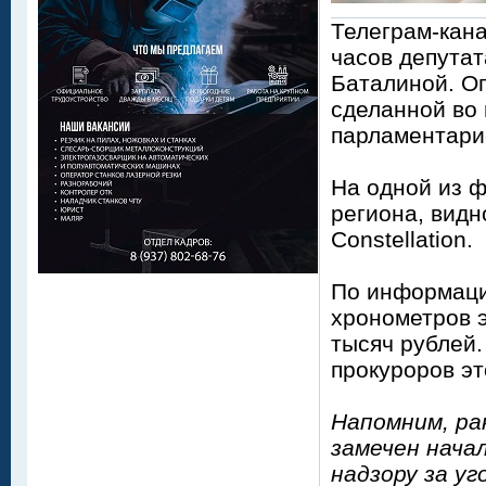
Телеграм-кан
часов депутат
Баталиной. О
сделанной во
парламентари
На одной из 
региона, видн
Constellation.
По информаци
хронометров э
тысяч рублей.
прокуроров эт
Напомним, ра
замечен нача
надзору за у